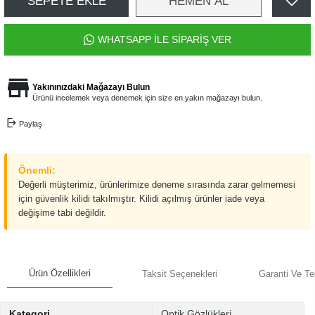
SEPETE EKLE
HEMEN AL
WHATSAPP İLE SİPARİŞ VER
Yakınınızdaki Mağazayı Bulun
Ürünü incelemek veya denemek için size en yakın mağazayı bulun.
Paylaş
Önemli:
Değerli müşterimiz, ürünlerimize deneme sırasında zarar gelmemesi
için güvenlik kilidi takılmıştır. Kilidi açılmış ürünler iade veya
değişime tabi değildir.
Ürün Özellikleri
Taksit Seçenekleri
Garanti Ve Te
Kategori
Optik Gözlükleri