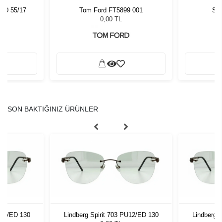
540 55/17
Tom Ford FT5899 001
Sla
0,00 TL
SON BAKTIĞINIZ ÜRÜNLER
U12/ED 130
Lindberg Spirit 703 PU12/ED 130
Lindberg 