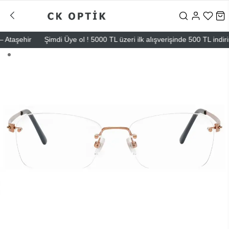
taşehir
Şimdi Üye ol ! 5000 TL üzeri ilk alışverişinde 500 TL indirim