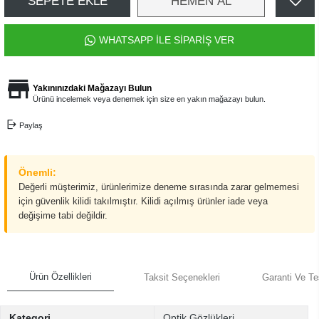
SEPETE EKLE
HEMEN AL
WHATSAPP İLE SİPARİŞ VER
Yakınınızdaki Mağazayı Bulun
Ürünü incelemek veya denemek için size en yakın mağazayı bulun.
Paylaş
Önemli:
Değerli müşterimiz, ürünlerimize deneme sırasında zarar gelmemesi
için güvenlik kilidi takılmıştır. Kilidi açılmış ürünler iade veya
değişime tabi değildir.
Ürün Özellikleri
Taksit Seçenekleri
Garanti Ve Te
Kategori
Optik Gözlükleri