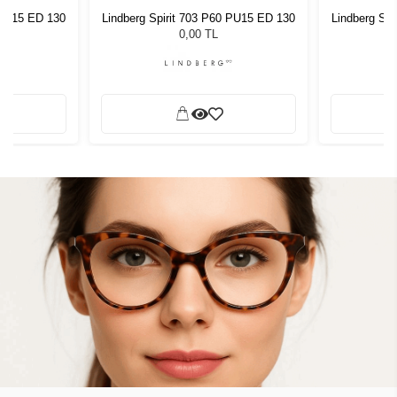
 PU15 ED 130
Lindberg Spirit 703 P60 PU15 ED 130
Lindberg Sp
0,00 TL