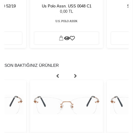
060 52/19
Us Polo Assn. USS 0048 C1
Sla
0,00 TL
SON BAKTIĞINIZ ÜRÜNLER