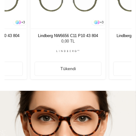
+
3
+
3
P10 43 804
Lindberg NW6656 C11 P10 43 804
Lindberg 
0,00 TL
Tükendi