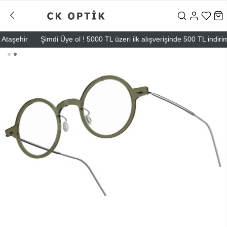
şehir
Şimdi Üye ol ! 5000 TL üzeri ilk alışverişinde 500 TL indirim