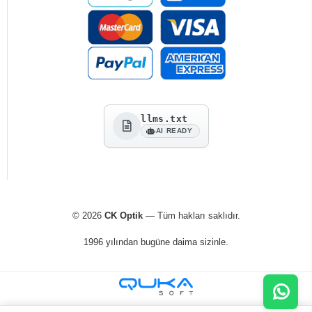
llms.txt
AI READY
© 2026
CK Optik
— Tüm hakları saklıdır.
1996 yılından bugüne daima sizinle.