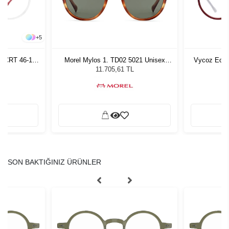
+
5
n CRT 46-17
Morel Mylos 1. TD02 5021 Unisex
Vycoz Ecow
Güneş Gözlüğü
11.705,61 TL
SON BAKTIĞINIZ ÜRÜNLER