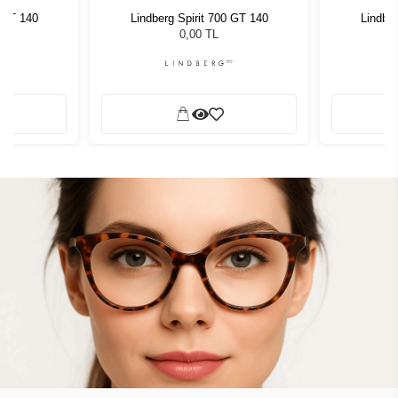
0 GT 140
Lindberg Spirit 700 GT 140
Lindber
0,00 TL