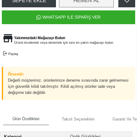
SEPETE EKLE
HEMEN AL
WHATSAPP İLE SİPARİŞ VER
Yakınınızdaki Mağazayı Bulun
Ürünü incelemek veya denemek için size en yakın mağazayı bulun.
Paylaş
Önemli:
Değerli müşterimiz, ürünlerimize deneme sırasında zarar gelmemesi
için güvenlik kilidi takılmıştır. Kilidi açılmış ürünler iade veya
değişime tabi değildir.
Ürün Özellikleri
Taksit Seçenekleri
Garanti Ve Te
Kategori
Optik Gözlükleri