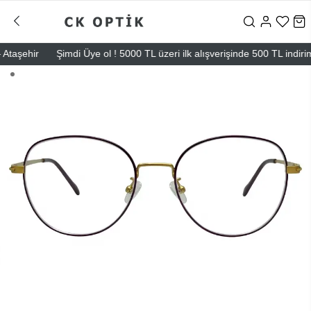
aşehir
Şimdi Üye ol ! 5000 TL üzeri ilk alışverişinde 500 TL indirim