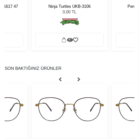
04 1617 47
Ninja Turtles UKB-3106
Perso
0,00 TL
SON BAKTIĞINIZ ÜRÜNLER