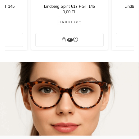
 PGT 145
Lindberg Spirit 617 PGT 145
Lindber
0,00 TL