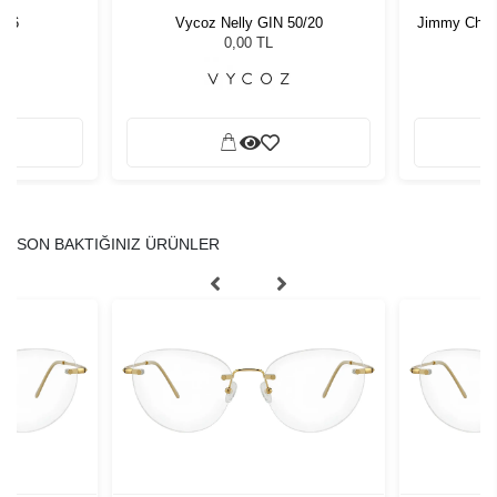
C86
Vycoz Nelly GIN 50/20
Jimmy Choo 
G
0,00 TL
SON BAKTIĞINIZ ÜRÜNLER