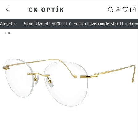
şehir
Şimdi Üye ol ! 5000 TL üzeri ilk alışverişinde 500 TL indirim