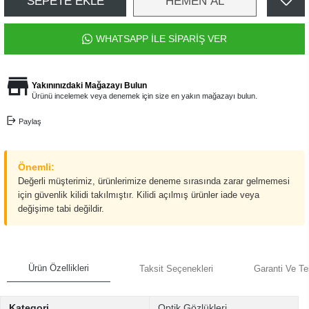
SEPETE EKLE
HEMEN AL
WHATSAPP İLE SİPARİŞ VER
Yakınınızdaki Mağazayı Bulun
Ürünü incelemek veya denemek için size en yakın mağazayı bulun.
Paylaş
Önemli:
Değerli müşterimiz, ürünlerimize deneme sırasında zarar gelmemesi
için güvenlik kilidi takılmıştır. Kilidi açılmış ürünler iade veya
değişime tabi değildir.
Ürün Özellikleri
Taksit Seçenekleri
Garanti Ve Te
Kategori
Optik Gözlükleri