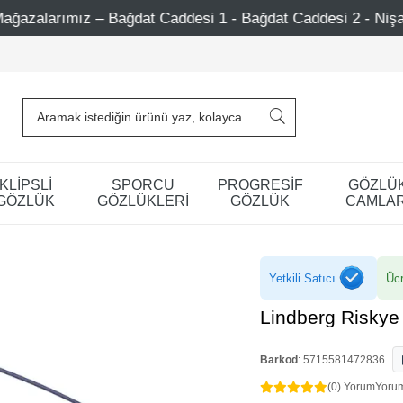
Caddesi 1 - Bağdat Caddesi 2 - Nişantaşı – Etiler – Ataşeh
KLİPSLİ
SPORCU
PROGRESİF
GÖZLÜ
GÖZLÜK
GÖZLÜKLERİ
GÖZLÜK
CAMLAR
Yetkili Satıcı
Ücr
Lindberg Riskye
Barkod
:
5715581472836
(0) Yorum
Yoru