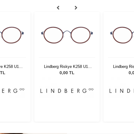
ye K258 U13
Lindberg Riskye K258 U13
Lindberg R
35
42 135
4
 TL
0,00 TL
0,