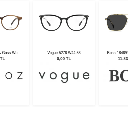
-A Gass Wood
Vogue 5276 W44 53
Boss 1846/G
54139
Unisex G
 TL
0,00 TL
11.83