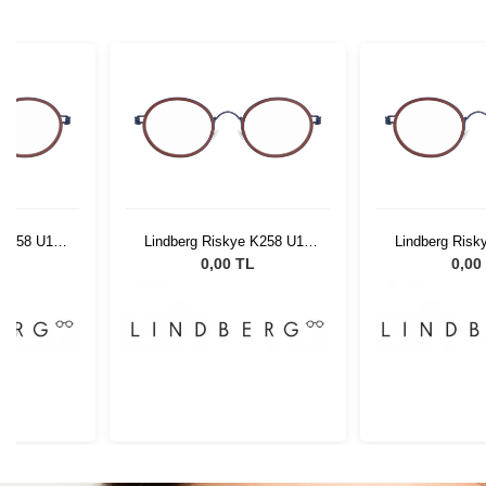
 K258 U13
Lindberg Riskye K258 U13
Lindberg Risk
42 135
42 1
L
0,00 TL
0,00