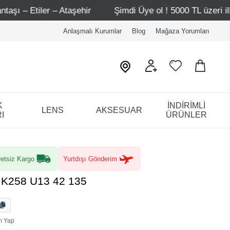
ir
Şimdi Üye ol ! 5000 TL üzeri ilk alışverişinde 500 TL 
Anlaşmalı Kurumlar
Blog
Mağaza Yorumları
K
İNDİRİMLİ
LENS
AKSESUAR
I
ÜRÜNLER
etsiz Kargo
Yurtdışı Gönderim
 K258 U13 42 135
m Yap