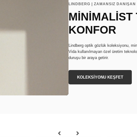
LINDBERG | ZAMANSIZ DANIŞAN 
MİNİMALİST
KONFOR
Lindberg optik gözlük koleksiyonu, min
Vida kullanılmayan özel üretim teknoloj
duruşu bir araya getirir.
KOLEKSİYONU KEŞFET