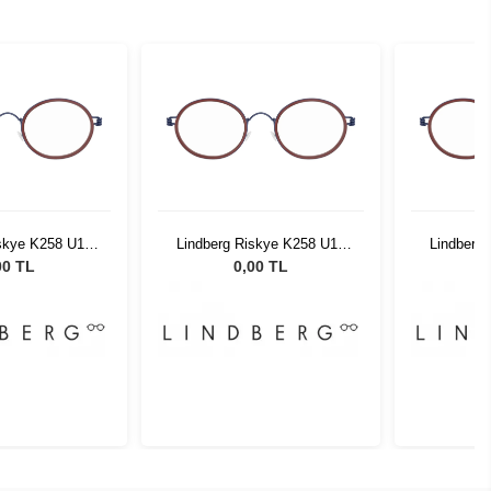
iskye K258 U13
Lindberg Riskye K258 U13
Lindberg
2 135
42 135
00 TL
0,00 TL