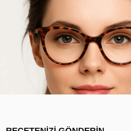
REÇETENİZİ GÖNDERİN