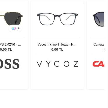
+
4
/S 2M2/IR - 58
Vycoz İncline-T Jotas - New
Carrera 3
üneş Gözlüğü
HAV 50-20 144
- 52 Unis
0,00 TL
0,00 TL
8.