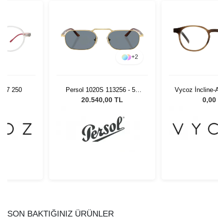
+
2
d 57 250
Persol 1020S 113256 - 57
Vycoz İncline
Erkek Güneş Gözlüğü
48-22 
L
20.540,00 TL
0,00
SON BAKTIĞINIZ ÜRÜNLER