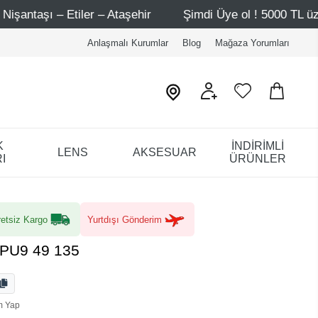
aşehir
Şimdi Üye ol ! 5000 TL üzeri ilk alışverişinde 50
Anlaşmalı Kurumlar
Blog
Mağaza Yorumları
K
İNDİRİMLİ
LENS
AKSESUAR
I
ÜRÜNLER
etsiz Kargo
Yurtdışı Gönderim
 PU9 49 135
m Yap