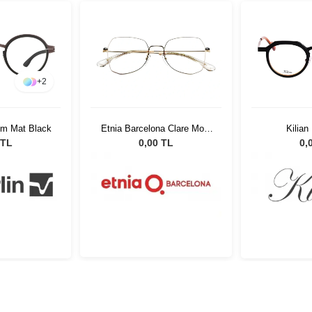
+
2
ium Mat Black
Etnia Barcelona Clare More
Kilian
GDWH 51
 TL
0,00 TL
0,