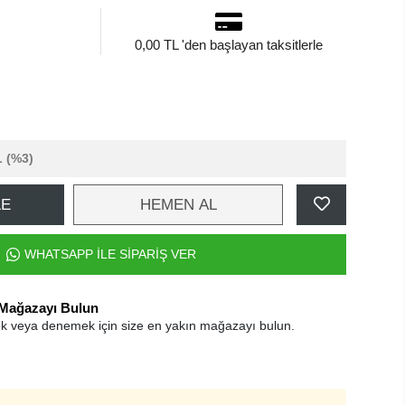
0,00 TL 'den başlayan taksitlerle
L
(%3)
LE
HEMEN AL
WHATSAPP İLE SİPARİŞ VER
 Mağazayı Bulun
k veya denemek için size en yakın mağazayı bulun.