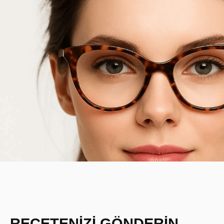
REÇETENİZİ GÖNDERİN