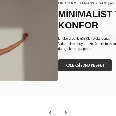
LINDBERG | ZAMANSIZ DANIŞAN 
MİNİMALİST
KONFOR
Lindberg optik gözlük koleksiyonu, min
Vida kullanılmayan özel üretim teknoloj
duruşu bir araya getirir.
KOLEKSİYONU KEŞFET