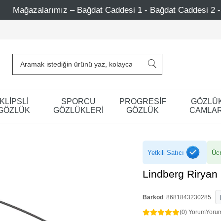
ğdat Caddesi 1 - Bağdat Caddesi 2 - Nişantaşı – Etiler – At
KLİPSLİ
SPORCU
PROGRESİF
GÖZLÜ
GÖZLÜK
GÖZLÜKLERİ
GÖZLÜK
CAMLAR
Yetkili Satıcı
Ücr
Lindberg Riryan
Barkod
:
8681843230285
(0) Yorum
Yoru