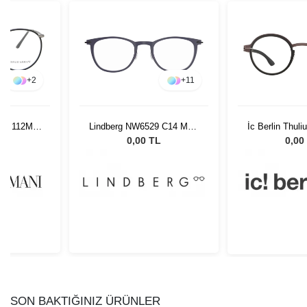
+
2
+
11
 GA 112MJ
Lindberg NW6529 C14 MU9
İc Berlin Thul
9
49
L
0,00 TL
0,00
SON BAKTIĞINIZ ÜRÜNLER