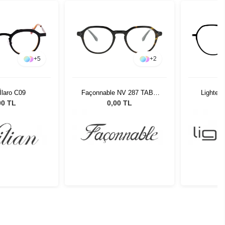
+
5
+
2
 İlaro C09
Façonnable NV 287 TABR
Lightec
49
00 TL
0,00 TL