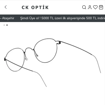
taşehir
Şimdi Üye ol ! 5000 TL üzeri ilk alışverişinde 500 TL indirim