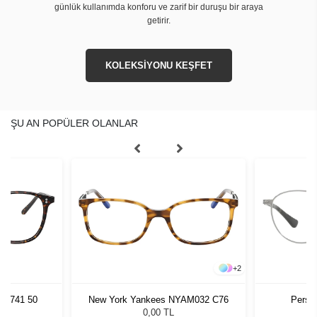
günlük kullanımda konforu ve zarif bir duruşu bir araya
getirir.
KOLEKSİYONU KEŞFET
ŞU AN POPÜLER OLANLAR
+
2
U 1741 50
New York Yankees NYAM032 C76
Perso
0,00 TL