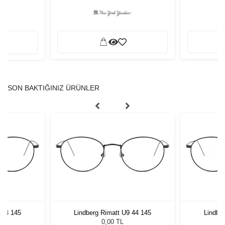
SON BAKTIĞINIZ ÜRÜNLER
 44 145
Lindberg Rimatt U9 44 145
Lindbe
0,00 TL