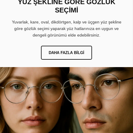
YÜZ ŞEKLİNE GÖRE GÖZLÜK
SEÇİMİ
Yuvarlak, kare, oval, dikdörtgen, kalp ve üçgen yüz şekline
göre gözlük seçimi yaparak yüz hatlarınıza en uygun ve
dengeli görünümü elde edebilirsiniz.
DAHA FAZLA BILGI