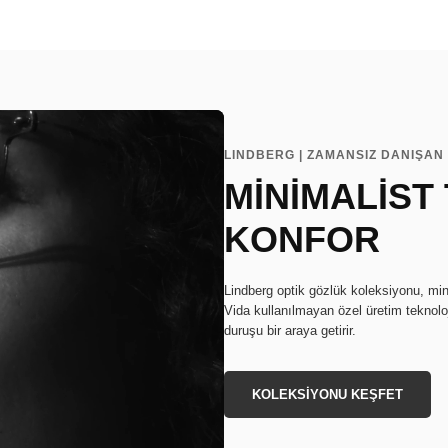
LINDBERG | ZAMANSIZ DANIŞAN 
MİNİMALİST
KONFOR
Lindberg optik gözlük koleksiyonu, min
Vida kullanılmayan özel üretim teknoloj
duruşu bir araya getirir.
KOLEKSİYONU KEŞFET