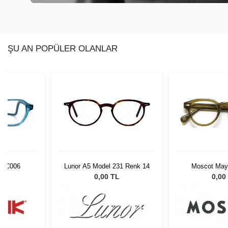
ŞU AN POPÜLER OLANLAR
us C006
Lunor A5 Model 231 Renk 14
Moscot Mayd
Brown 46 
L
0,00 TL
0,00