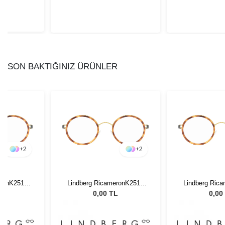
SON BAKTIĞINIZ ÜRÜNLER
+
2
+
2
eronK2510
Lindberg RicameronK2510
Lindberg Ric
46 135
46 1
L
0,00 TL
0,00