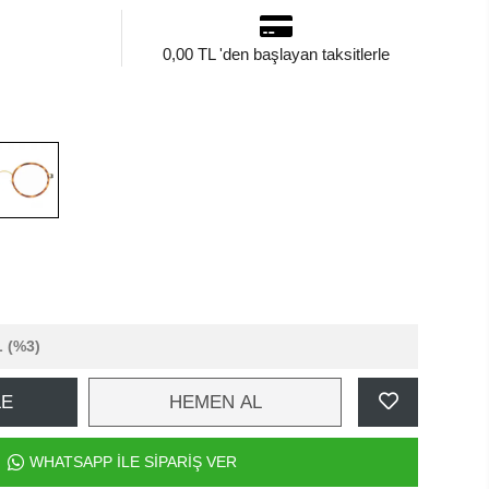
0,00 TL 'den başlayan taksitlerle
L
(%3)
LE
HEMEN AL
WHATSAPP İLE SİPARİŞ VER