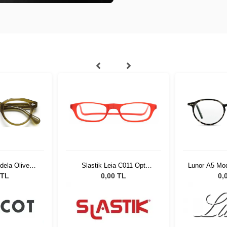
ela Olive
Slastik Leia C011 Opt
Lunor A5 Mo
1509-01
1054902
 TL
0,00 TL
0,