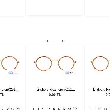
+
2
+
2
ameronK2510
Lindberg RicameronK2510
Lindberg R
35
46 135
4
 TL
0,00 TL
0,