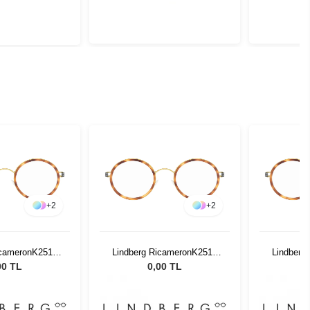
+
2
+
2
icameronK2510
Lindberg RicameronK2510
Lindberg
6 135
46 135
00 TL
0,00 TL