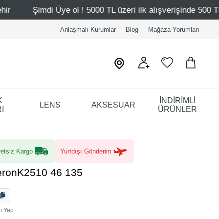
! 5000 TL üzeri ilk alışverişinde 500 TL indirim
Mağazal
Anlaşmalı Kurumlar
Blog
Mağaza Yorumları
K
İNDİRİMLİ
LENS
AKSESUAR
I
ÜRÜNLER
etsiz Kargo
Yurtdışı Gönderim
eronK2510 46 135
m Yap