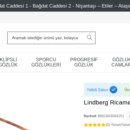
Caddesi 2 - Nişantaşı – Etiler – Ataşehir
Şimdi Üye ol 
KLİPSLİ
SPORCU
PROGRESİF
GÖZLÜ
GÖZLÜK
GÖZLÜKLERİ
GÖZLÜK
CAMLAR
Yetkili Satıcı
Ücr
Lindberg Ricam
Barkod
:
8681843004251
(0) Yorum
Yoru