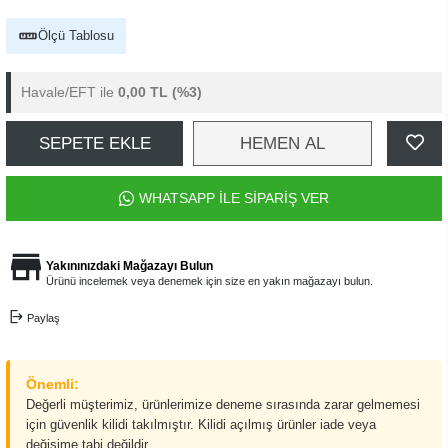
Ölçü Tablosu
Havale/EFT ile
0,00 TL
(%3)
SEPETE EKLE
HEMEN AL
WHATSAPP İLE SİPARİŞ VER
Yakınınızdaki Mağazayı Bulun
Ürünü incelemek veya denemek için size en yakın mağazayı bulun.
Paylaş
Önemli:
Değerli müşterimiz, ürünlerimize deneme sırasında zarar gelmemesi
için güvenlik kilidi takılmıştır. Kilidi açılmış ürünler iade veya
değişime tabi değildir.