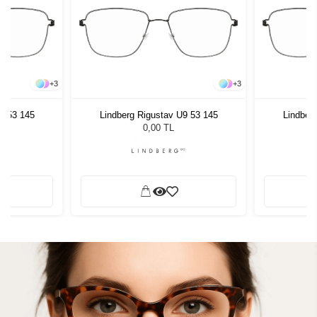
+
3
+
3
9 53 145
Lindberg Rigustav U9 53 145
Lindber
0,00 TL