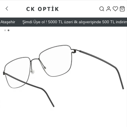
şehir
Şimdi Üye ol ! 5000 TL üzeri ilk alışverişinde 500 TL indirim