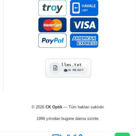
llms.txt
AI READY
© 2026
CK Optik
— Tüm hakları saklıdır.
1996 yılından bugüne daima sizinle.