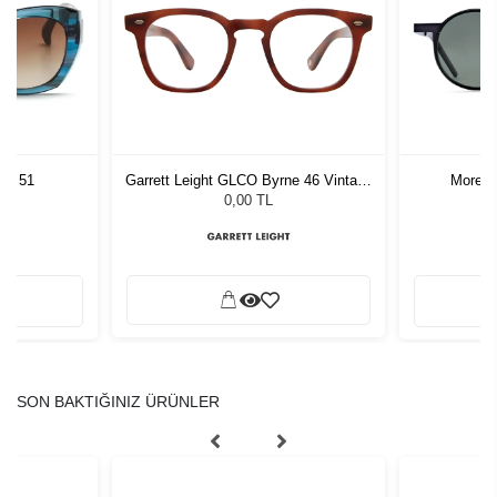
C5 51
Garrett Leight GLCO Byrne 46 Vintage
Morel 
Burnt Tortoise
0,00 TL
SON BAKTIĞINIZ ÜRÜNLER