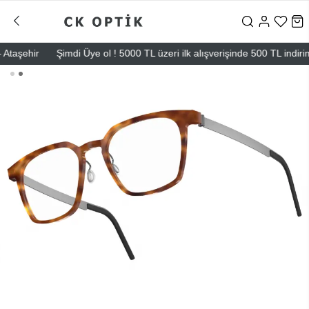
şehir
Şimdi Üye ol ! 5000 TL üzeri ilk alışverişinde 500 TL indirim