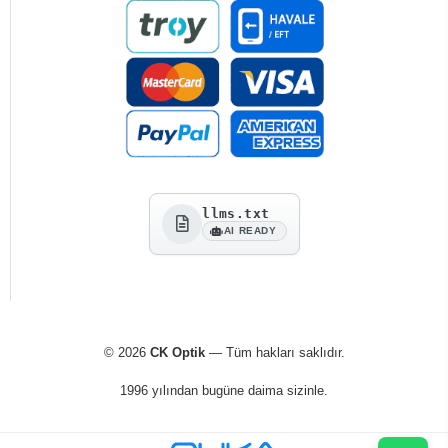
llms.txt
AI READY
© 2026
CK Optik
— Tüm hakları saklıdır.
1996 yılından bugüne daima sizinle.