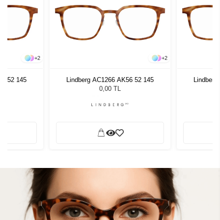
+
2
+
2
56 52 145
Lindberg AC1266 AK56 52 145
Lindberg
0,00 TL