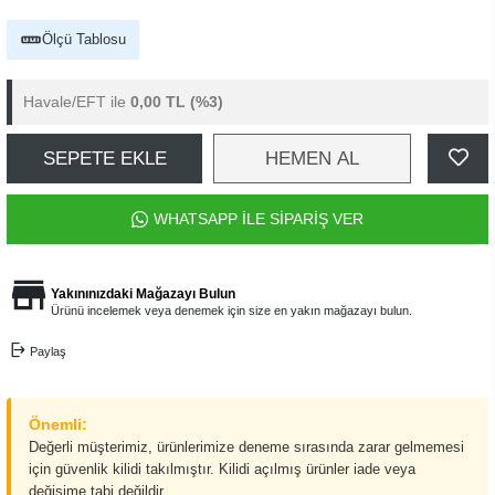
Ölçü Tablosu
Havale/EFT ile
0,00 TL
(%3)
SEPETE EKLE
HEMEN AL
WHATSAPP İLE SİPARİŞ VER
Yakınınızdaki Mağazayı Bulun
Ürünü incelemek veya denemek için size en yakın mağazayı bulun.
Paylaş
Önemli:
Değerli müşterimiz, ürünlerimize deneme sırasında zarar gelmemesi
için güvenlik kilidi takılmıştır. Kilidi açılmış ürünler iade veya
değişime tabi değildir.