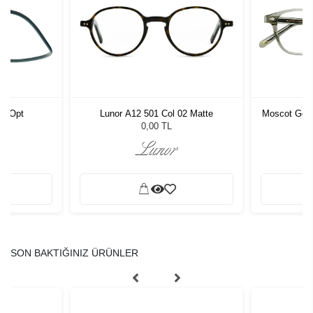
11 Opt
Lunor A12 501 Col 02 Matte
Moscot Genu
0,00 TL
SON BAKTIĞINIZ ÜRÜNLER