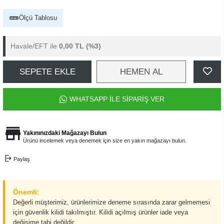
Ölçü Tablosu
Havale/EFT ile
0,00 TL
(%3)
SEPETE EKLE
HEMEN AL
WHATSAPP İLE SİPARİŞ VER
Yakınınızdaki Mağazayı Bulun
Ürünü incelemek veya denemek için size en yakın mağazayı bulun.
Paylaş
Önemli:
Değerli müşterimiz, ürünlerimize deneme sırasında zarar gelmemesi
için güvenlik kilidi takılmıştır. Kilidi açılmış ürünler iade veya
değişime tabi değildir.