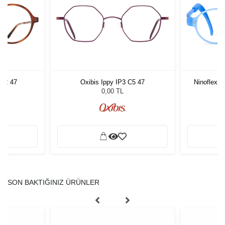
852 47
Oxibis Ippy IP3 C5 47
Ninoflex 
0,00 TL
SON BAKTIĞINIZ ÜRÜNLER