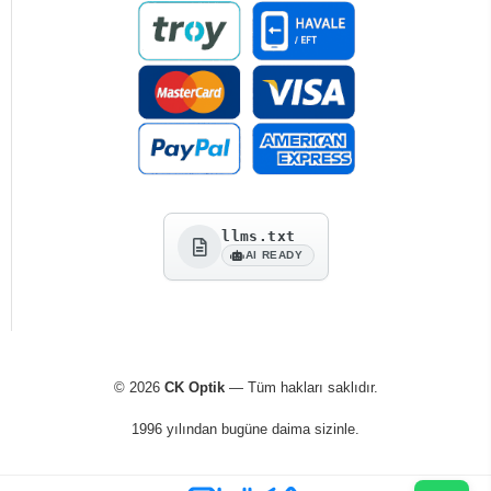
llms.txt
AI READY
© 2026
CK Optik
— Tüm hakları saklıdır.
1996 yılından bugüne daima sizinle.