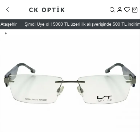
şehir
Şimdi Üye ol ! 5000 TL üzeri ilk alışverişinde 500 TL indirim