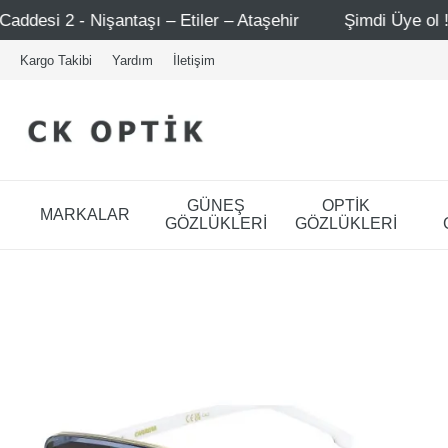
 – Etiler – Ataşehir
Şimdi Üye ol ! 5000 TL üzeri ilk al
Kargo Takibi
Yardım
İletişim
GÜNEŞ
OPTİK
MARKALAR
GÖZLÜKLERİ
GÖZLÜKLERİ