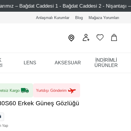
si 1 - Bağdat Caddesi 2 - Nişantaşı – Etiler – Ataşehir
Anlaşmalı Kurumlar
Blog
Mağaza Yorumları
K
İNDİRİMLİ
LENS
AKSESUAR
I
ÜRÜNLER
etsiz Kargo
Yurtdışı Gönderim
 80S60 Erkek Güneş Gözlüğü
m Yap