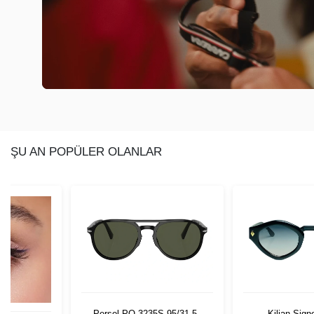
ŞU AN POPÜLER OLANLAR
Persol PO 3235S 95/31 55
Kilian Sign