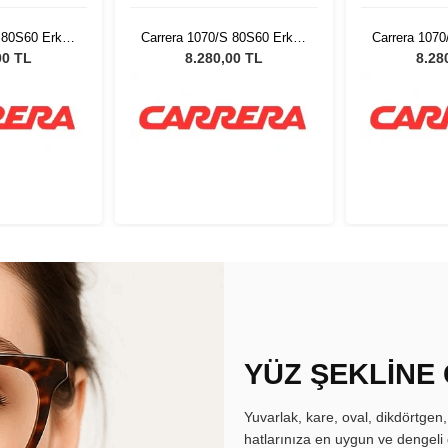
 80S60 Erkek
Carrera 1070/S 80S60 Erkek
Carrera 107
özlüğü
Güneş Gözlüğü
Güneş
00 TL
8.280,00 TL
8.28
YÜZ ŞEKLİNE
Yuvarlak, kare, oval, dikdörtgen
hatlarınıza en uygun ve dengeli 