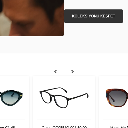
KOLEKSİYONU KEŞFET
ora C1 48
Gucci GG0551O 001 50 00
Morel Mg 