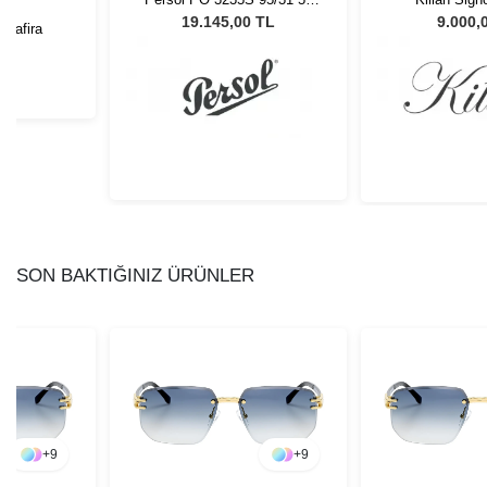
Unisex Güneş Gözlüğü
19.145,00 TL
9.000,
 Safira
L
SON BAKTIĞINIZ ÜRÜNLER
+
9
+
9