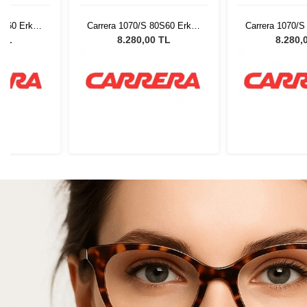
0S60 Erkek
Carrera 1070/S 80S60 Erkek
Carrera 1070/S
lüğü
Güneş Gözlüğü
Güneş G
 TL
8.280,00 TL
8.280,