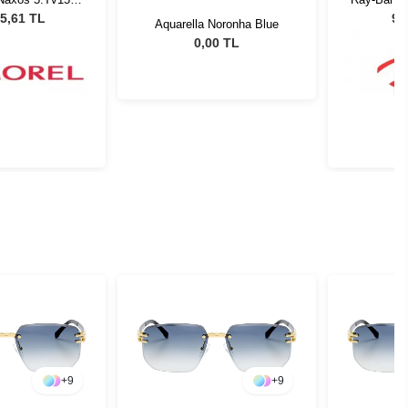
419
5,61 TL
9.
Aquarella Noronha Blue
0,00 TL
+
9
+
9