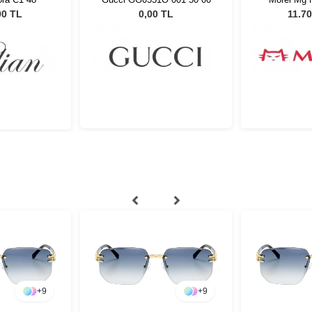
5
00 TL
0,00 TL
11.70
+
9
+
9