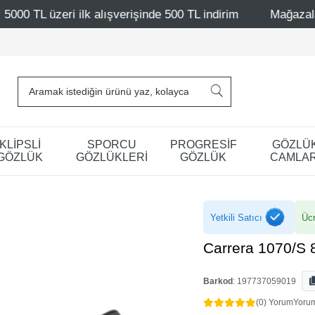
ışverişinde 500 TL indirim
Mağazalarımız – Bağdat Cadde
KLİPSLİ
SPORCU
PROGRESİF
GÖZLÜ
GÖZLÜK
GÖZLÜKLERİ
GÖZLÜK
CAMLAR
Yetkili Satıcı
Ücr
Carrera 1070/S
Barkod
:
197737059019
(0) Yorum
Yoru