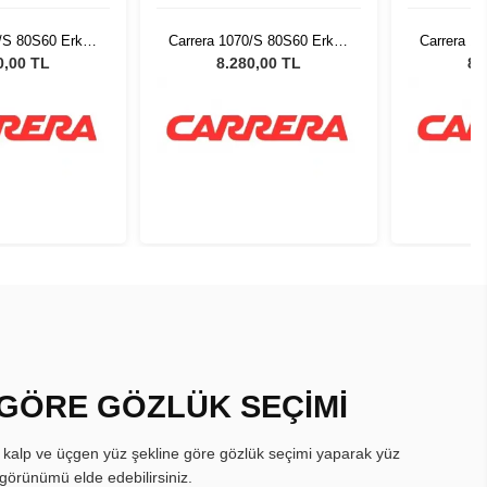
0/S 80S60 Erkek
Carrera 1070/S 80S60 Erkek
Carrera 1
 Gözlüğü
Güneş Gözlüğü
Gün
0,00 TL
8.280,00 TL
8.
 GÖRE GÖZLÜK SEÇİMİ
, kalp ve üçgen yüz şekline göre gözlük seçimi yaparak yüz
görünümü elde edebilirsiniz.