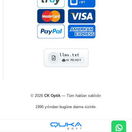
llms.txt
AI READY
© 2026
CK Optik
— Tüm hakları saklıdır.
1996 yılından bugüne daima sizinle.