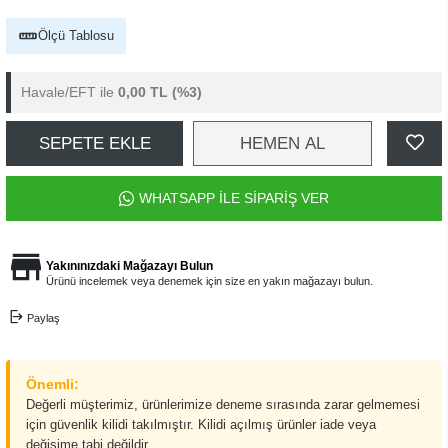
Ölçü Tablosu
Havale/EFT ile
0,00 TL
(%3)
SEPETE EKLE
HEMEN AL
WHATSAPP İLE SİPARİŞ VER
Yakınınızdaki Mağazayı Bulun
Ürünü incelemek veya denemek için size en yakın mağazayı bulun.
Paylaş
Önemli:
Değerli müşterimiz, ürünlerimize deneme sırasında zarar gelmemesi
için güvenlik kilidi takılmıştır. Kilidi açılmış ürünler iade veya
değişime tabi değildir.