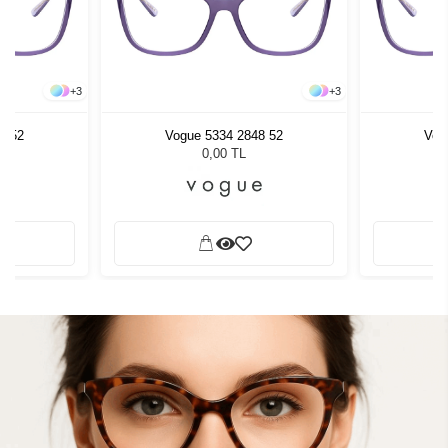
+
3
+
3
8 52
Vogue 5334 2848 52
Vog
0,00 TL