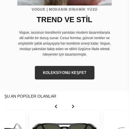
VOGUE | MODANIN DİNAMİK YÜZÜ
TREND VE STİL
Vogue, sezonun trendlerini yansıtan modern tasarımlarıyla
stil sahibi bir duruş sunar. Cesur formlar, güncel renkler ve
erişilebilir şıklık anlayışıyla her kombine enerji katar. Vogue,
modayı yakından takip eden ve stilini özgürce ifade etmek
isteyenler için tasarlanmıştır.
KOLEKSİYONU KEŞFET
ŞU AN POPÜLER OLANLAR