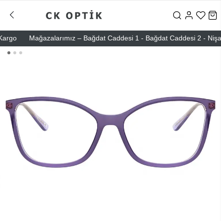
go
Mağazalarımız – Bağdat Caddesi 1 - Bağdat Caddesi 2 - Nişantaşı