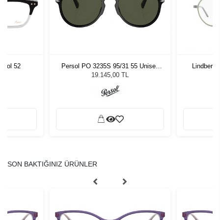
Persol PO 3235S 95/31 55 Unisex
 Col 52
Lindberg 
Güneş Gözlüğü
19.145,00 TL
SON BAKTIĞINIZ ÜRÜNLER