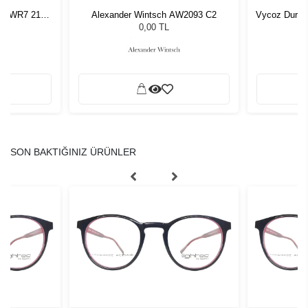
/C WR7 21
Alexander Wintsch AW2093 C2
Vycoz Durr
ş Gözlüğü
L
0,00 TL
SON BAKTIĞINIZ ÜRÜNLER