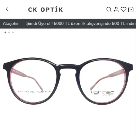
aşehir
Şimdi Üye ol ! 5000 TL üzeri ilk alışverişinde 500 TL indirim