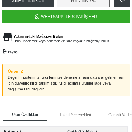
SEPETE EKLE
HEMEN AL
WHATSAPP İLE SİPARİŞ VER
Yakınınızdaki Mağazayı Bulun
Ürünü incelemek veya denemek için size en yakın mağazayı bulun.
Paylaş
Önemli:
Değerli müşterimiz, ürünlerimize deneme sırasında zarar gelmemesi
için güvenlik kilidi takılmıştır. Kilidi açılmış ürünler iade veya
değişime tabi değildir.
Ürün Özellikleri
Taksit Seçenekleri
Garanti Ve Te
Kategori
Optik Gözlükleri