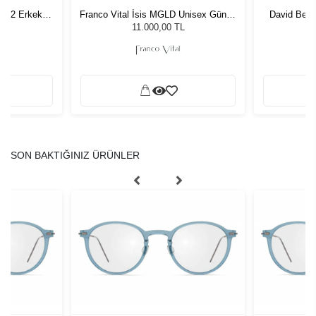
K 62 Erkek
Franco Vital İsis MGLD Unisex Güneş
David Bec
ğü
Gözlüğü
Unis
11.000,00 TL
SON BAKTIĞINIZ ÜRÜNLER