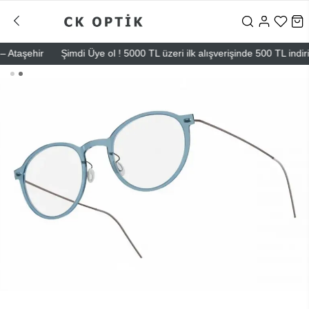
aşehir
Şimdi Üye ol ! 5000 TL üzeri ilk alışverişinde 500 TL indirim