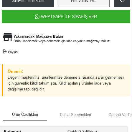
SEPETE EKLE
HEMEN AL
WHATSAPP İLE SİPARİŞ VER
Yakınınızdaki Mağazayı Bulun
Ürünü incelemek veya denemek için size en yakın mağazayı bulun.
Paylaş
Önemli:
Değerli müşterimiz, ürünlerimize deneme sırasında zarar gelmemesi
için güvenlik kilidi takılmıştır. Kilidi açılmış ürünler iade veya
değişime tabi değildir.
Ürün Özellikleri
Taksit Seçenekleri
Garanti Ve Te
Kategori
Optik Gözlükleri