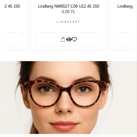
U12 45 150
Lindberg NW6527 C08 U12 45 150
Lindberg 
0,00 TL