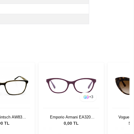
+
3
Emporio Armani EA3204
Vogue 5
Wintsch AW8308
5115 46
Kadın 
C4
0,00 TL
5.
00 TL