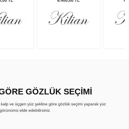
0,00 TL
6.400,00 TL
6.
 GÖRE GÖZLÜK SEÇİMİ
, kalp ve üçgen yüz şekline göre gözlük seçimi yaparak yüz
görünümü elde edebilirsiniz.