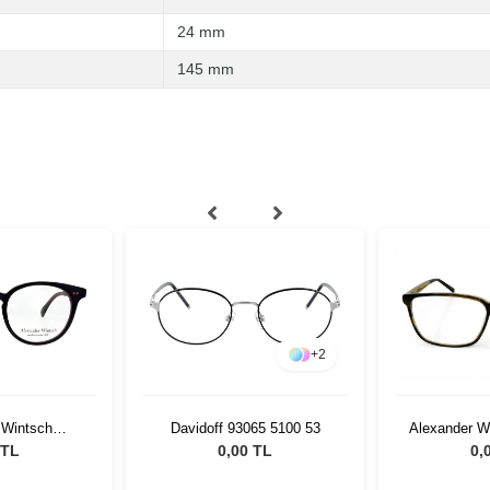
24 mm
145 mm
+
2
 Wintsch
Davidoff 93065 5100 53
Alexander 
02 C4
 TL
0,00 TL
0,