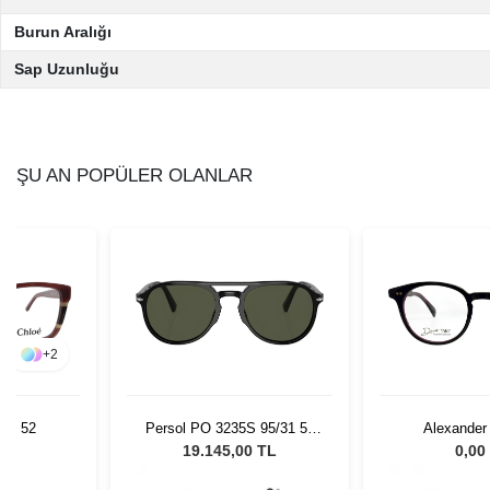
Burun Aralığı
Sap Uzunluğu
ŞU AN POPÜLER OLANLAR
+
2
705 52
Persol PO 3235S 95/31 55
Alexander
Unisex Güneş Gözlüğü
AWD50
L
19.145,00 TL
0,00