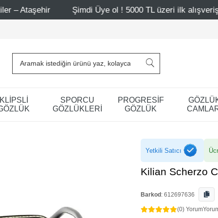
Şimdi Üye ol ! 5000 TL üzeri ilk alışverişinde 500 TL ind
KLİPSLİ
SPORCU
PROGRESİF
GÖZLÜ
GÖZLÜK
GÖZLÜKLERİ
GÖZLÜK
CAMLAR
Yetkili Satıcı
Ücr
Kilian Scherzo 
Barkod
:
612697636
(0) Yorum
Yoru