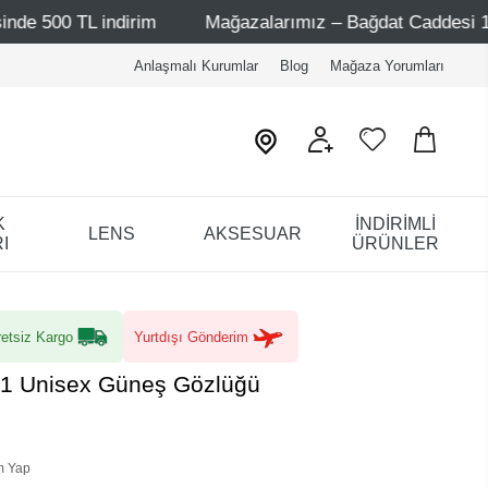
irim
Mağazalarımız – Bağdat Caddesi 1 - Bağdat Caddesi
Anlaşmalı Kurumlar
Blog
Mağaza Yorumları
K
İNDİRİMLİ
LENS
AKSESUAR
I
ÜRÜNLER
etsiz Kargo
Yurtdışı Gönderim
C1 Unisex Güneş Gözlüğü
m Yap