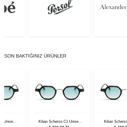
SON BAKTIĞINIZ ÜRÜNLER
C1 Unisex
Kilian Scherzo C1 Unisex
Kilian Scherz
lüğü
Güneş Gözlüğü
Güneş G