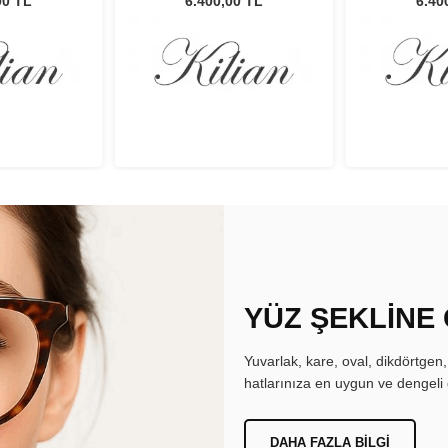
00 TL
6.400,00 TL
6.40
YÜZ ŞEKLİNE
Yuvarlak, kare, oval, dikdörtgen
hatlarınıza en uygun ve dengeli 
DAHA FAZLA BILGI