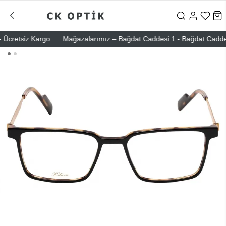
cretsiz Kargo
Mağazalarımız – Bağdat Caddesi 1 - Bağdat Caddesi 2 -