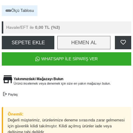
Ölçü Tablosu
Havale/EFT ile
0,00 TL
(%3)
SEPETE EKLE
HEMEN AL
WHATSAPP İLE SİPARİŞ VER
Yakınınızdaki Mağazayı Bulun
Ürünü incelemek veya denemek için size en yakın mağazayı bulun.
Paylaş
Önemli:
Değerli müşterimiz, ürünlerimize deneme sırasında zarar gelmemesi
için güvenlik kilidi takılmıştır. Kilidi açılmış ürünler iade veya
değişime tabi değildir.