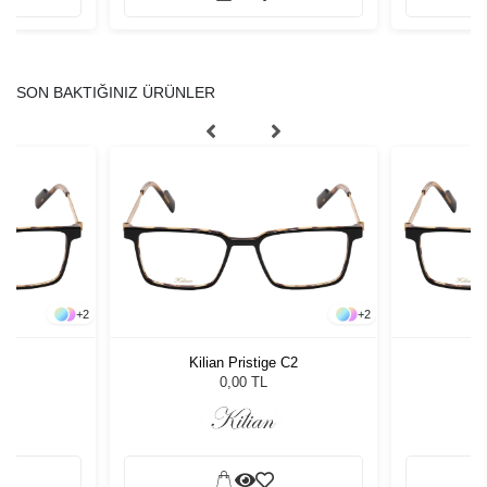
SON BAKTIĞINIZ ÜRÜNLER
+
2
+
2
 C2
Kilian Pristige C2
Ki
0,00 TL