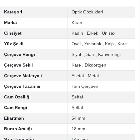
Kategori
Optik Gözlükleri
Marka
Kilian
Cinsiyet
Kadın
,
Erkek
,
Unisex
Yüz Şekli
Oval
,
Yuvarlak
,
Kalp
,
Kare
Çerçeve Rengi
Siyah
,
Sarı
,
Kahverengi
Çerçeve Şekli
Kare
,
Dikdörtgen
Çerçeve Materyali
Asetat
,
Metal
Çerçeve Tasarımı
Tam Çerçeve
Cam Özelliği
Şeffaf
Cam Rengi
Şeffaf
Ekartman
54 mm
Burun Aralığı
18 mm
Sap Uzunluğu
145 mm