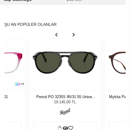
ŞU AN POPÜLER OLANLAR
+
4
Persol PO 3235S 95/31 55 Unisex
Mykita Paul
 C.01
Güneş Gözlüğü
19.145,00 TL