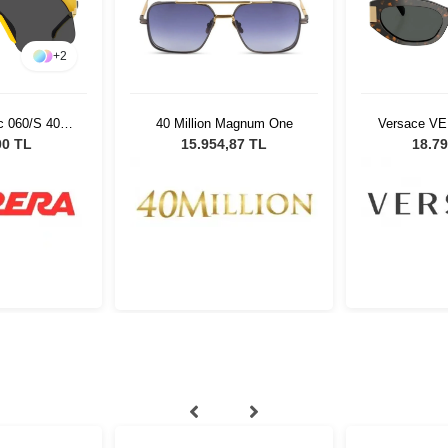
+
2
c 060/S 40G
40 Million Magnum One
Versace VE
neş Gözlüğü
54 Kadın 
00 TL
15.954,87 TL
18.79