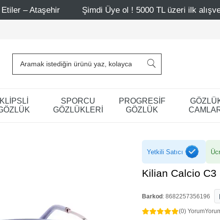
ehir
Şimdi Üye ol ! 5000 TL üzeri ilk alışverişinde 500 
KLİPSLİ
SPORCU
PROGRESİF
GÖZLÜ
GÖZLÜK
GÖZLÜKLERİ
GÖZLÜK
CAMLAR
Yetkili Satıcı
Ücr
Kilian Calcio C3
Barkod
:
8682257356196
(0) Yorum
Yoru