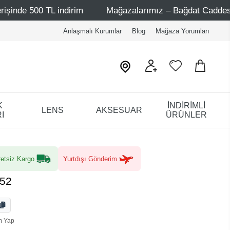
TL indirim
Mağazalarımız – Bağdat Caddesi 1 - Bağdat C
Anlaşmalı Kurumlar
Blog
Mağaza Yorumları
K
İNDİRİMLİ
LENS
AKSESUAR
I
ÜRÜNLER
etsiz Kargo
Yurtdışı Gönderim
 52
m Yap