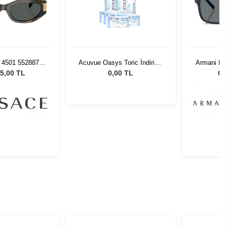
 4501 552887 -
Acuvue Oasys Toric İndirimli
Armani E
Güneş Gözlüğü
Lens Seti 4 Kutu
839980 
5,00 TL
0,00 TL
6.