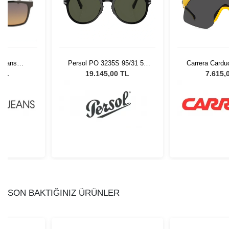
Persol PO 3235S 95/31 55
Carrera Cardu
 Jeans
Unisex Güneş Gözlüğü
99 Unisex Gü
ack Kadın
19.145,00 TL
7.615,
 TL
lüğü
SON BAKTIĞINIZ ÜRÜNLER