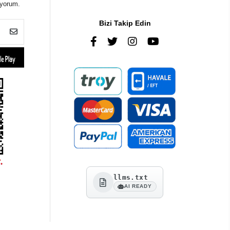
iyorum.
Bizi Takip Edin
llms.txt
AI READY