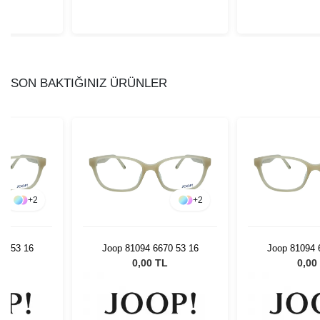
SON BAKTIĞINIZ ÜRÜNLER
+
2
+
2
70 53 16
Joop 81094 6670 53 16
Joop 81094 
L
0,00 TL
0,00