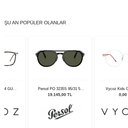
ŞU AN POPÜLER OLANLAR
9404 GUN-
Persol PO 3235S 95/31 55
Vycoz Kids G
-19
Unisex Güneş Gözlüğü
CRT 46-
L
19.145,00 TL
0,00