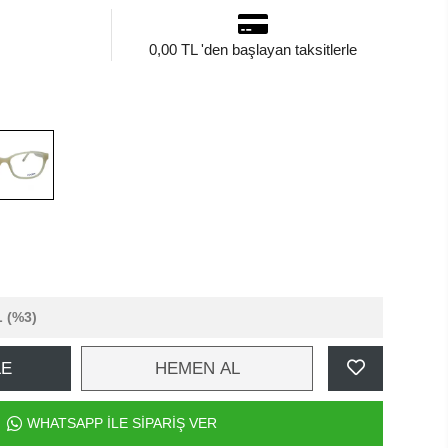
0,00 TL 'den başlayan taksitlerle
L
(%3)
LE
HEMEN AL
WHATSAPP İLE SİPARİŞ VER