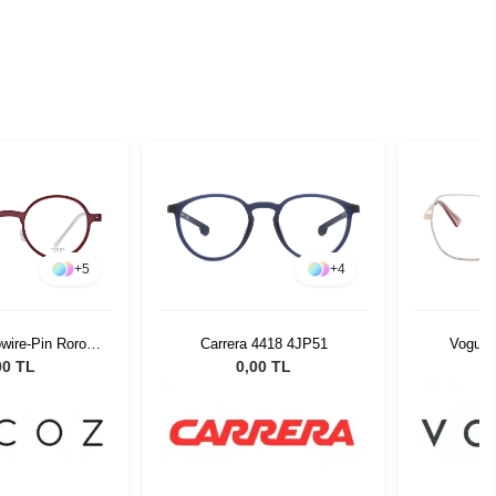
+
5
+
4
wire-Pin Roro
Carrera 4418 4JP51
Vogue 
-22 51526
00 TL
0,00 TL