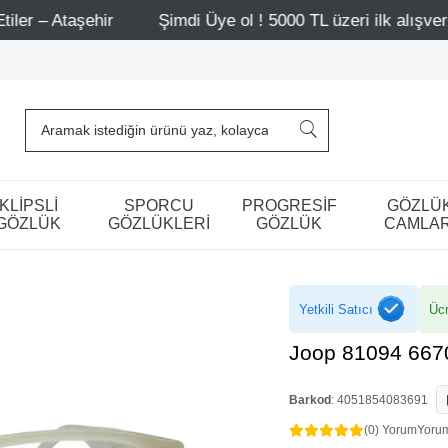
ehir
Şimdi Üye ol ! 5000 TL üzeri ilk alışverişinde 500 
KLİPSLİ
SPORCU
PROGRESİF
GÖZLÜ
GÖZLÜK
GÖZLÜKLERİ
GÖZLÜK
CAMLAR
Yetkili Satıcı
Ücr
Joop 81094 667
Barkod
:
4051854083691
(0) Yorum
Yoru