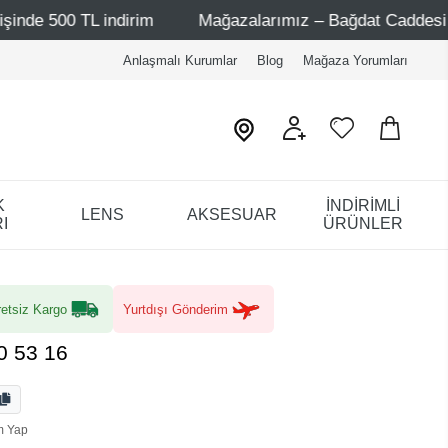
TL indirim
Mağazalarımız – Bağdat Caddesi 1 - Bağdat Ca
Anlaşmalı Kurumlar
Blog
Mağaza Yorumları
K
İNDİRİMLİ
LENS
AKSESUAR
I
ÜRÜNLER
etsiz Kargo
Yurtdışı Gönderim
0 53 16
m Yap