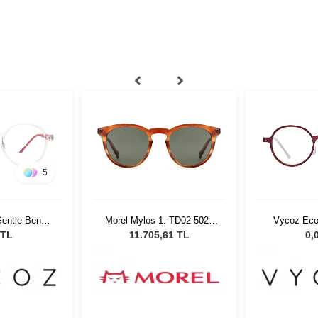
+
5
entle Benn
Morel Mylos 1. TD02 5021
Vycoz Eco
17 135
Unisex Güneş Gözlüğü
RED 46
 TL
11.705,61 TL
0,