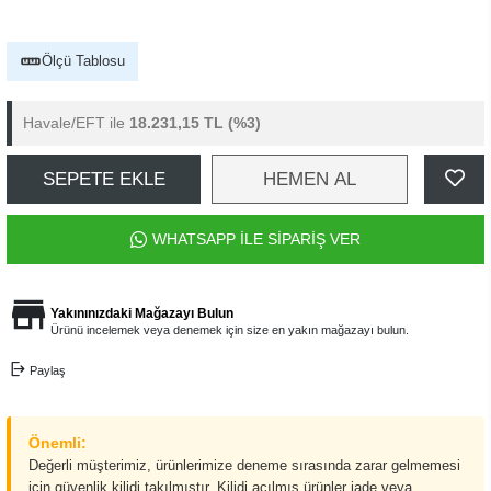
Ölçü Tablosu
Havale/EFT ile
18.231,15 TL
(%3)
SEPETE EKLE
HEMEN AL
WHATSAPP İLE SİPARİŞ VER
Yakınınızdaki Mağazayı Bulun
Ürünü incelemek veya denemek için size en yakın mağazayı bulun.
Paylaş
Önemli:
Değerli müşterimiz, ürünlerimize deneme sırasında zarar gelmemesi
için güvenlik kilidi takılmıştır. Kilidi açılmış ürünler iade veya