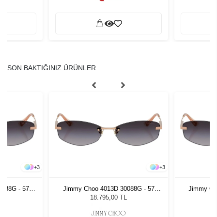
SON BAKTIĞINIZ ÜRÜNLER
+
3
+
3
088G - 57
Jimmy Choo 4013D 30088G - 57
Jimmy Ch
zlüğü
Kadın Güneş Gözlüğü
Kadı
L
18.795,00 TL