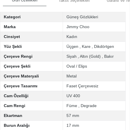
Ürün Özellikleri
Taksit Seçenekleri
Garanti Ve Te
Kategori
Güneş Gözlükleri
Marka
Jimmy Choo
Cinsiyet
Kadın
Yüz Şekli
Üçgen
,
Kare
,
Dikdörtgen
Çerçeve Rengi
Siyah
,
Altın (Gold)
,
Bakır
Çerçeve Şekli
Oval / Elips
Çerçeve Materyali
Metal
Çerçeve Tasarımı
Faset Çerçevesiz
Cam Özelliği
UV 400
Cam Rengi
Füme
,
Degrade
Ekartman
57 mm
Burun Aralığı
17 mm