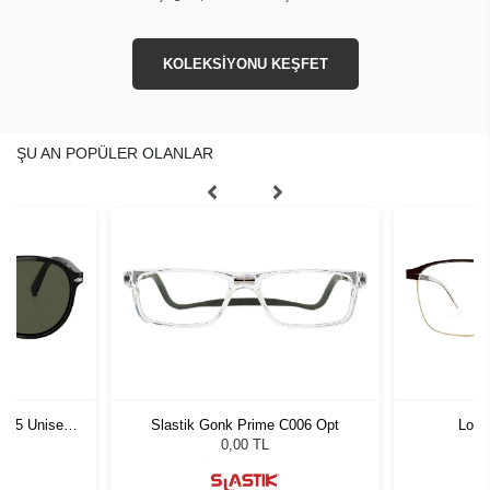
KOLEKSİYONU KEŞFET
ŞU AN POPÜLER OLANLAR
1 55 Unisex
Slastik Gonk Prime C006 Opt
Lool
ğü
L
0,00 TL