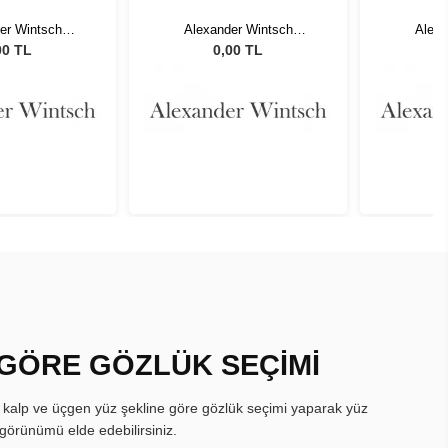
er Wintsch
Alexander Wintsch
Alexa
167 C2
AW20167 C2
AW
00 TL
0,00 TL
 GÖRE GÖZLÜK SEÇİMİ
, kalp ve üçgen yüz şekline göre gözlük seçimi yaparak yüz
görünümü elde edebilirsiniz.