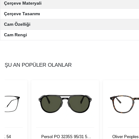
Çerçeve Materyali
Çerçeve Tasarımı
Cam Özelliği
Cam Rengi
ŞU AN POPÜLER OLANLAR
LK 54
Persol PO 3235S 95/31 55
Oliver People