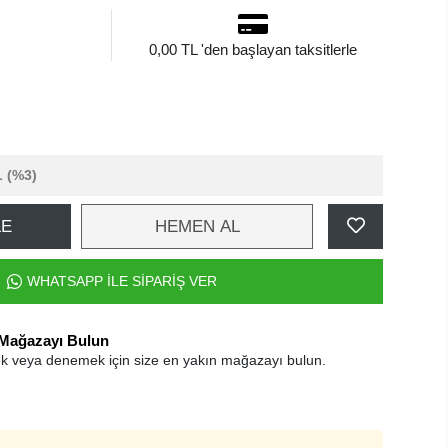
0,00 TL 'den başlayan taksitlerle
L
(%3)
LE
HEMEN AL
WHATSAPP İLE SİPARİŞ VER
 Mağazayı Bulun
k veya denemek için size en yakın mağazayı bulun.