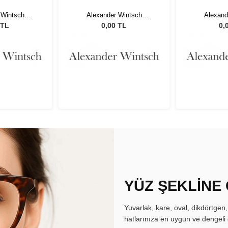
 Wintsch
Alexander Wintsch
Alexand
67 C2
AW20167 C2
AW20
 TL
0,00 TL
0,
YÜZ ŞEKLİNE
Yuvarlak, kare, oval, dikdörtgen
hatlarınıza en uygun ve dengeli 