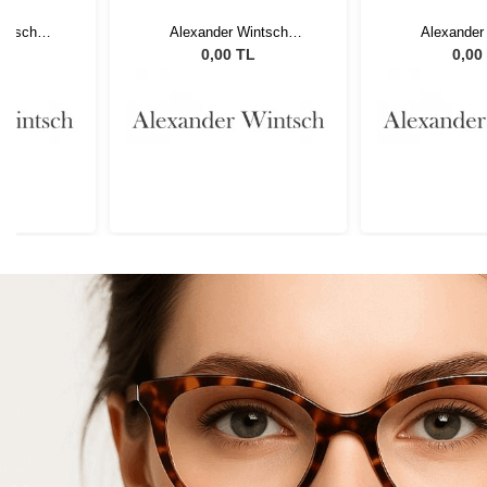
intsch
Alexander Wintsch
Alexander
 C2
AW20167 C2
AW201
L
0,00 TL
0,00