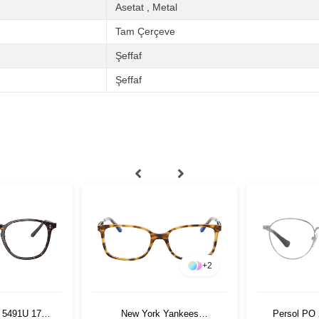
Asetat
,
Metal
Tam Çerçeve
Şeffaf
Şeffaf
+
2
s 5491U 1741
New York Yankees
Persol PO