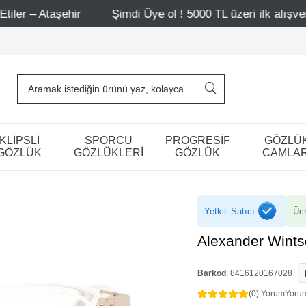
hir
Şimdi Üye ol ! 5000 TL üzeri ilk alışverişinde 500 TL
KLİPSLİ
SPORCU
PROGRESİF
GÖZLÜ
GÖZLÜK
GÖZLÜKLERİ
GÖZLÜK
CAMLAR
Yetkili Satıcı
Ücr
Alexander Wint
Barkod
:
8416120167028
(0) Yorum
Yoru