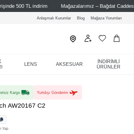
 indirim
Mağazalarımız – Bağdat Caddesi 1 - Bağdat Cad
Anlaşmalı Kurumlar
Blog
Mağaza Yorumları
K
İNDİRİMLİ
LENS
AKSESUAR
I
ÜRÜNLER
etsiz Kargo
Yurtdışı Gönderim
sch AW20167 C2
m Yap