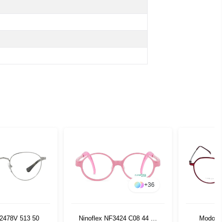
+
36
 2478V 513 50
Ninoflex NF3424 C08 44 16
Modo 4