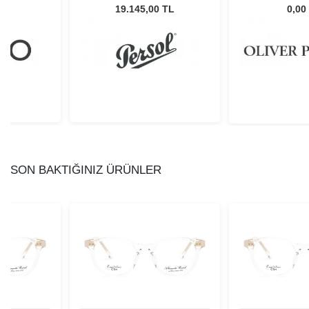
Unisex Güneş Gözlüğü
50
L
19.145,00 TL
0,00
SON BAKTIĞINIZ ÜRÜNLER