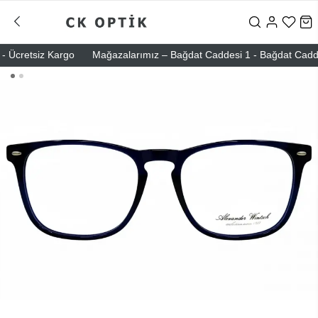
Ücretsiz Kargo
Mağazalarımız – Bağdat Caddesi 1 - Bağdat Caddesi 2 