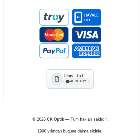
llms.txt
AI READY
© 2026
CK Optik
— Tüm hakları saklıdır.
1996 yılından bugüne daima sizinle.