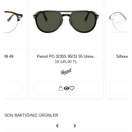
5749 49
Persol PO 3235S 95/31 55 Unisex
Silhouet
Güneş Gözlüğü
19.145,00 TL
SON BAKTIĞINIZ ÜRÜNLER