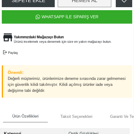
SEPETE EKLE
HEMEN AL
WHATSAPP İLE SİPARİŞ VER
Yakınınızdaki Mağazayı Bulun
Ürünü incelemek veya denemek için size en yakın mağazayı bulun.
Paylaş
Önemli:
Değerli müşterimiz, ürünlerimize deneme sırasında zarar gelmemesi
için güvenlik kilidi takılmıştır. Kilidi açılmış ürünler iade veya
değişime tabi değildir.
Ürün Özellikleri
Taksit Seçenekleri
Garanti Ve Te
Kategori
Optik Gözlükleri