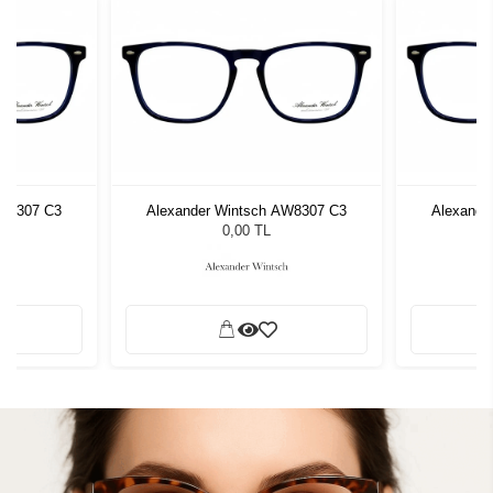
AW8307 C3
Alexander Wintsch AW8307 C3
Alexande
0,00 TL