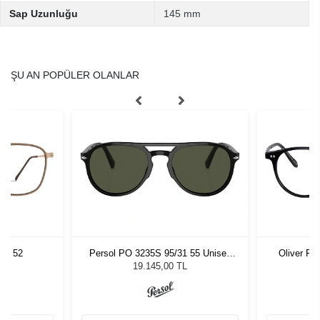
Sap Uzunluğu
145 mm
ŞU AN POPÜLER OLANLAR
GD 52
Persol PO 3235S 95/31 55 Unisex
Oliver Pe
Güneş Gözlüğü
19.145,00 TL