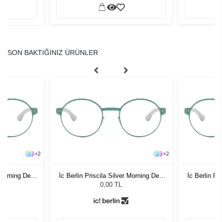
SON BAKTIĞINIZ ÜRÜNLER
+
2
+
2
r Morning Dew
İc Berlin Priscila Silver Morning Dew
İc Berlin Pr
48
0,00 TL