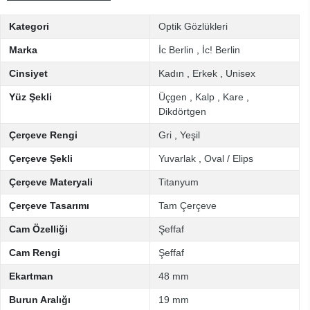
Kategori
Optik Gözlükleri
Marka
İc Berlin
,
İc! Berlin
Cinsiyet
Kadın
,
Erkek
,
Unisex
Yüz Şekli
Üçgen
,
Kalp
,
Kare
,
Dikdörtgen
Çerçeve Rengi
Gri
,
Yeşil
Çerçeve Şekli
Yuvarlak
,
Oval / Elips
Çerçeve Materyali
Titanyum
Çerçeve Tasarımı
Tam Çerçeve
Cam Özelliği
Şeffaf
Cam Rengi
Şeffaf
Ekartman
48 mm
Burun Aralığı
19 mm