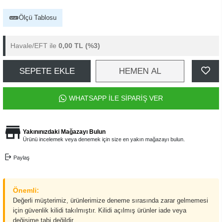
Ölçü Tablosu
Havale/EFT ile
0,00 TL
(%3)
SEPETE EKLE
HEMEN AL
WHATSAPP İLE SİPARİŞ VER
Yakınınızdaki Mağazayı Bulun
Ürünü incelemek veya denemek için size en yakın mağazayı bulun.
Paylaş
Önemli:
Değerli müşterimiz, ürünlerimize deneme sırasında zarar gelmemesi
için güvenlik kilidi takılmıştır. Kilidi açılmış ürünler iade veya
değişime tabi değildir.