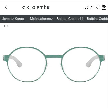
cretsiz Kargo
Mağazalarımız – Bağdat Caddesi 1 - Bağdat Caddesi 2 -