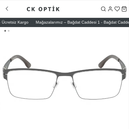
cretsiz Kargo
Mağazalarımız – Bağdat Caddesi 1 - Bağdat Caddesi 2 -