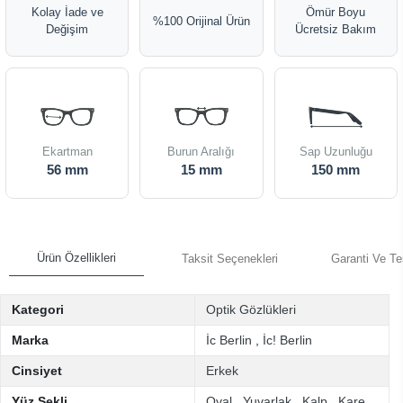
Kolay İade ve
Ömür Boyu
%100 Orijinal Ürün
Değişim
Ücretsiz Bakım
Ekartman
Burun Aralığı
Sap Uzunluğu
56 mm
15 mm
150 mm
Ürün Özellikleri
Taksit Seçenekleri
Garanti Ve Te
Kategori
Optik Gözlükleri
Marka
İc Berlin
,
İc! Berlin
Cinsiyet
Erkek
Yüz Şekli
Oval
,
Yuvarlak
,
Kalp
,
Kare