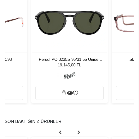
76 C98
Persol PO 3235S 95/31 55 Unisex
Slas
Güneş Gözlüğü
19.145,00 TL
SON BAKTIĞINIZ ÜRÜNLER