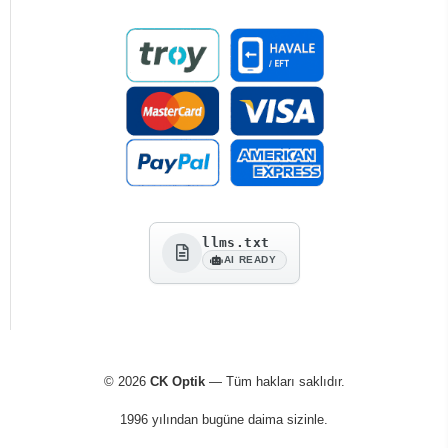
llms.txt
AI READY
© 2026
CK Optik
— Tüm hakları saklıdır.
1996 yılından bugüne daima sizinle.