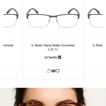
e Gunmetal
İc Berlin Hania Matte Gunmetal
İc Berlin
0,00 TL