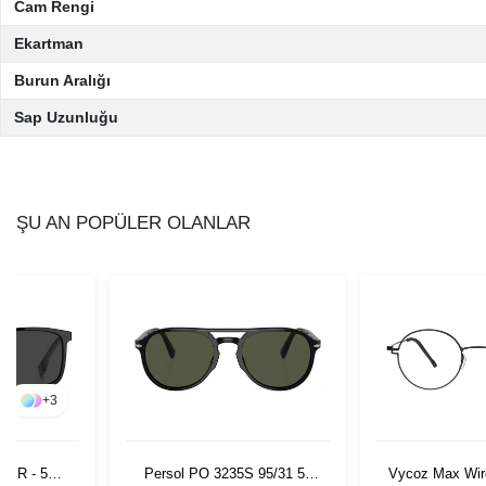
Cam Rengi
Ekartman
Burun Aralığı
Sap Uzunluğu
ŞU AN POPÜLER OLANLAR
+
3
7/IR - 57
Persol PO 3235S 95/31 55
Vycoz Max Wir