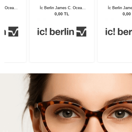
 C. Ocean
İc Berlin James C. Ocean
İc Berlin Jam
0
Blue 50
Blue
L
0,00 TL
0,00