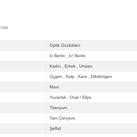
mlar
Optik Gözlükleri
İc Berlin
,
İc! Berlin
Kadın
,
Erkek
,
Unisex
Üçgen
,
Kalp
,
Kare
,
Dikdörtgen
Mavi
Yuvarlak
,
Oval / Elips
Titanyum
Tam Çerçeve
Şeffaf