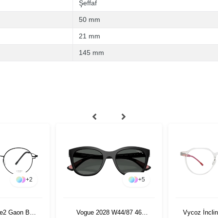
Şeffaf
50 mm
21 mm
145 mm
+
2
+
5
e2 Gaon BLK
Vogue 2028 W44/87 46
Vycoz İncli