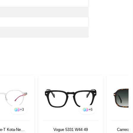
+
3
+
6
ne-T Kota-New9
Vogue 5331 W44 49
Carrera 3