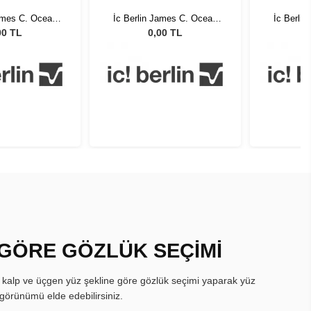
James C. Ocean
İc Berlin James C. Ocean
İc Berli
ue 50
Blue 50
00 TL
0,00 TL
 GÖRE GÖZLÜK SEÇİMİ
, kalp ve üçgen yüz şekline göre gözlük seçimi yaparak yüz
görünümü elde edebilirsiniz.