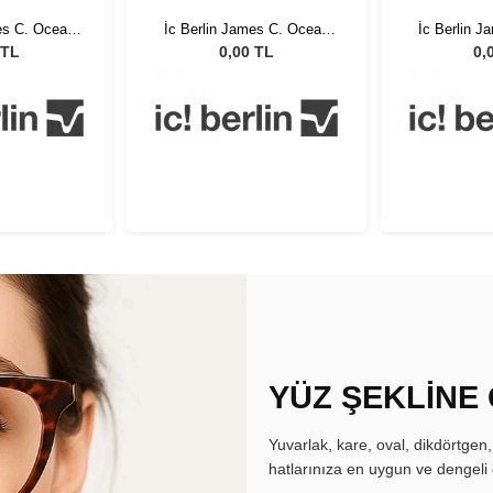
es C. Ocean
İc Berlin James C. Ocean
İc Berlin 
 50
Blue 50
Bl
 TL
0,00 TL
0,
YÜZ ŞEKLİNE
Yuvarlak, kare, oval, dikdörtgen
hatlarınıza en uygun ve dengeli 