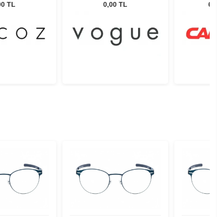
 48-23 144
Erkek 
00 TL
0,00 TL
6.