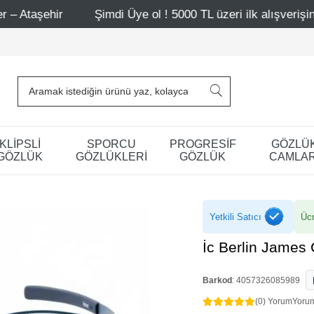
Şimdi Üye ol ! 5000 TL üzeri ilk alışverişinde 500 TL indi
KLİPSLİ
SPORCU
PROGRESİF
GÖZLÜ
GÖZLÜK
GÖZLÜKLERİ
GÖZLÜK
CAMLAR
Yetkili Satıcı
Ücr
İc Berlin James
Barkod
:
4057326085989
(0) Yorum
Yoru