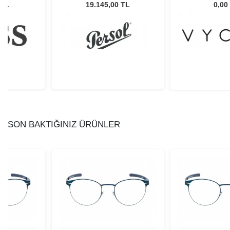
Gözlüğü
Unisex Güneş Gözlüğü
45
 TL
19.145,00 TL
0,00
SON BAKTIĞINIZ ÜRÜNLER