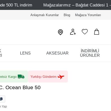
rim
Mağazalarımız – Bağdat Caddesi 1 - Bağdat Caddesi 
Anlaşmalı Kurumlar
Blog
Mağaza Yorumları
K
İNDİRİMLİ
LENS
AKSESUAR
I
ÜRÜNLER
etsiz Kargo
Yurtdışı Gönderim
 C. Ocean Blue 50
m Yap