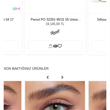
+
2
005 54 17
Persol PO 3235S 95/31 55 Unisex
Silhouet
Güneş Gözlüğü
19.145,00 TL
SON BAKTIĞINIZ ÜRÜNLER