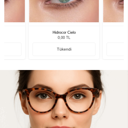
o
Hidrocor Cielo
0,00 TL
Tükendi