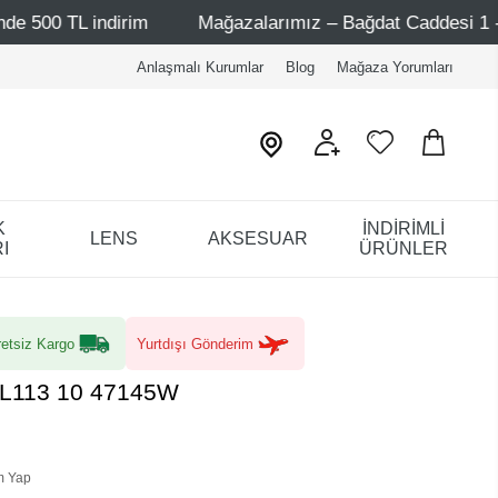
ndirim
Mağazalarımız – Bağdat Caddesi 1 - Bağdat Cadde
Anlaşmalı Kurumlar
Blog
Mağaza Yorumları
K
İNDİRİMLİ
LENS
AKSESUAR
I
ÜRÜNLER
etsiz Kargo
Yurtdışı Gönderim
SL113 10 47145W
m Yap