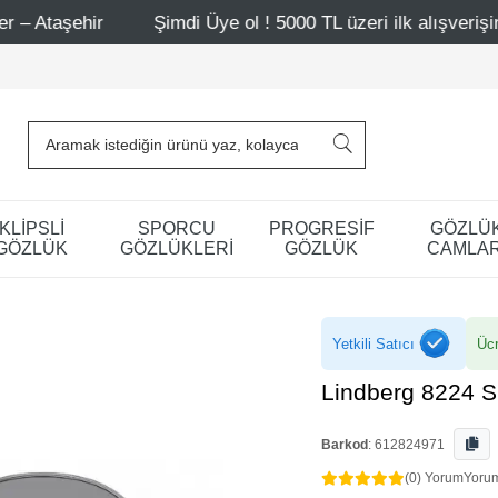
Şimdi Üye ol ! 5000 TL üzeri ilk alışverişinde 500 TL i
KLİPSLİ
SPORCU
PROGRESİF
GÖZLÜ
GÖZLÜK
GÖZLÜKLERİ
GÖZLÜK
CAMLAR
Yetkili Satıcı
Ücr
Lindberg 8224 
Barkod
:
612824971
(0) Yorum
Yoru