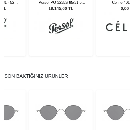
4/31 - 52
Persol PO 3235S 95/31 55
Celine 40
Gözlüğü
Unisex Güneş Gözlüğü
0 TL
19.145,00 TL
0,00
SON BAKTIĞINIZ ÜRÜNLER