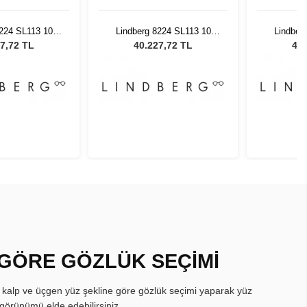
8224 SL113 10
Lindberg 8224 SL113 10
Lindber
145W
47145W
7,72 TL
40.227,72 TL
40.
 GÖRE GÖZLÜK SEÇİMİ
, kalp ve üçgen yüz şekline göre gözlük seçimi yaparak yüz
görünümü elde edebilirsiniz.