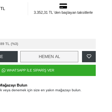
 TL
3.352,31 TL 'den başlayan taksitlerle
,89 TL
(%3)
LE
HEMEN AL
WHATSAPP İLE SİPARİŞ VER
 Mağazayı Bulun
k veya denemek için size en yakın mağazayı bulun.