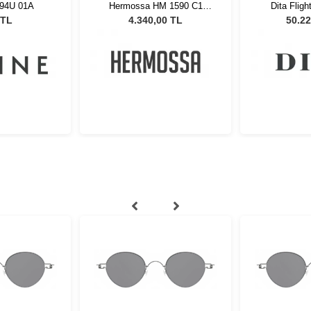
194U 01A
Hermossa HM 1590 C1
Dita Fligh
Kadın Güneş Gözlüğü
Erkek Gü
 TL
4.340,00 TL
50.22