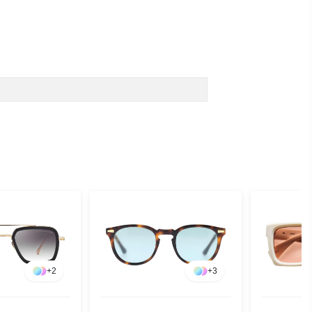
+
2
+
3