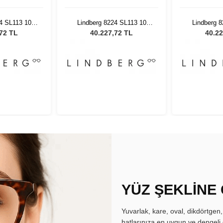
4 SL113 10
Lindberg 8224 SL113 10
Lindberg 
45W
47145W
47
,72 TL
40.227,72 TL
40.22
YÜZ ŞEKLİNE
Yuvarlak, kare, oval, dikdörtgen
hatlarınıza en uygun ve dengeli 