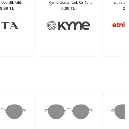
t 006 Blk Gld
Kyme Dorian Col. 02 48
Etnia Ba
neş Gözlüğü
Unisex Güneş Gözlüğü
9,69 TL
0,00 TL
22.