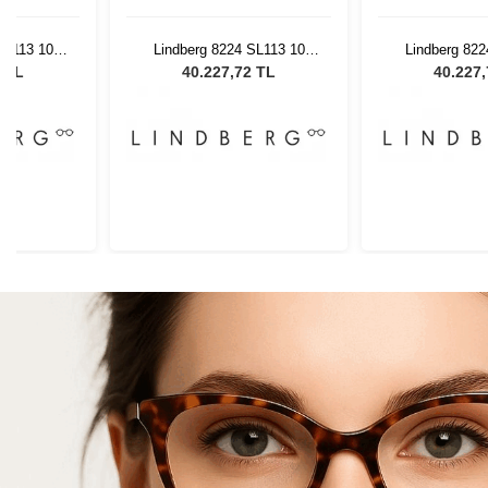
SL113 10
Lindberg 8224 SL113 10
Lindberg 822
W
47145W
471
2 TL
40.227,72 TL
40.227