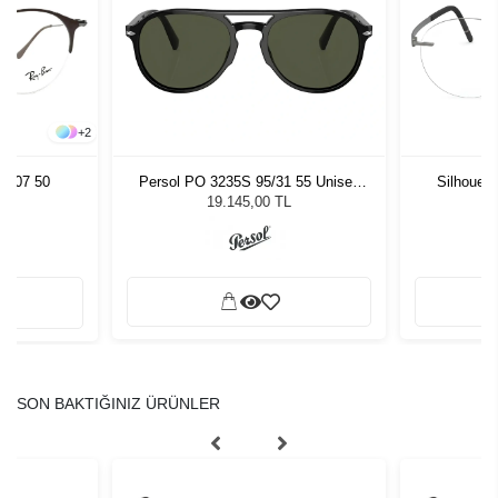
+
2
2907 50
Persol PO 3235S 95/31 55 Unisex
Silhouet
Güneş Gözlüğü
19.145,00 TL
SON BAKTIĞINIZ ÜRÜNLER