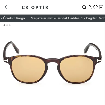
 Ücretsiz Kargo
Mağazalarımız – Bağdat Caddesi 1 - Bağdat Caddesi 2