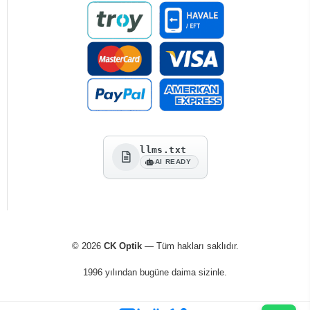
llms.txt
AI READY
© 2026
CK Optik
— Tüm hakları saklıdır.
1996 yılından bugüne daima sizinle.