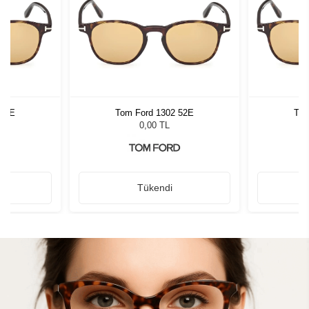
 52E
Tom Ford 1302 52E
Tom
0,00 TL
Tükendi