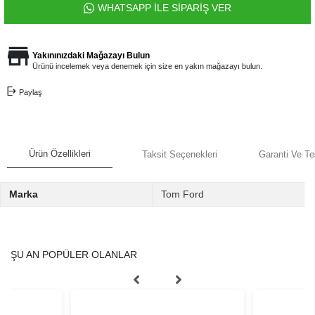
WHATSAPP İLE SİPARİŞ VER
Yakınınızdaki Mağazayı Bulun
Ürünü incelemek veya denemek için size en yakın mağazayı bulun.
Paylaş
Ürün Özellikleri
Taksit Seçenekleri
Garanti Ve Te
Marka
Tom Ford
ŞU AN POPÜLER OLANLAR