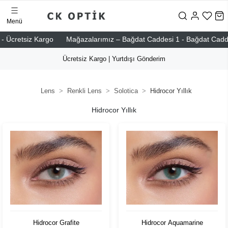
Menü
Ücretsiz Kargo
Mağazalarımız – Bağdat Caddesi 1 - Bağdat Caddesi 2 
Ücretsiz Kargo | Yurtdışı Gönderim
Lens
Renkli Lens
Solotica
Hidrocor Yıllık
Hidrocor Yıllık
Hidrocor Grafite
Hidrocor Aquamarine