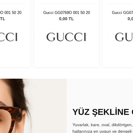
O 001 50 20
Gucci GG0769O 001 50 20
Gucci GG07
 TL
0,00 TL
0,
YÜZ ŞEKLİNE
Yuvarlak, kare, oval, dikdörtgen
hatlarınıza en uygun ve dengeli 