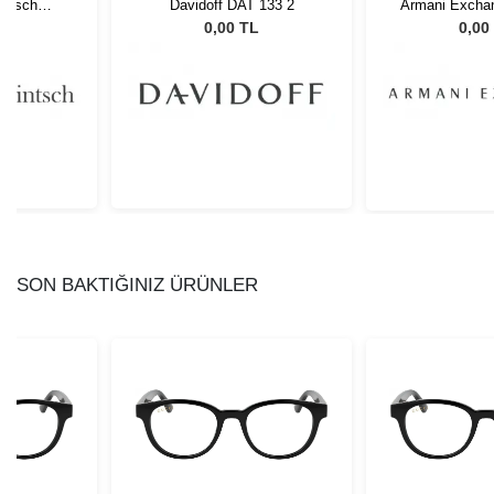
intsch
Davidoff DAT 133 2
Armani Excha
 C2
6003
L
0,00 TL
0,00
SON BAKTIĞINIZ ÜRÜNLER