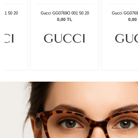
001 50 20
Gucci GG0769O 001 50 20
Gucci GG0769
L
0,00 TL
0,00