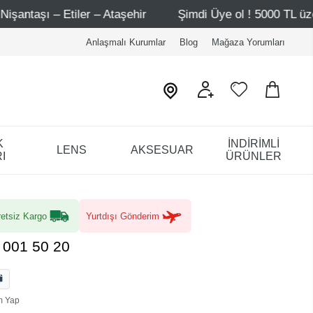
– Ataşehir
Şimdi Üye ol ! 5000 TL üzeri ilk alışverişind
Anlaşmalı Kurumlar
Blog
Mağaza Yorumları
K
İNDİRİMLİ
LENS
AKSESUAR
I
ÜRÜNLER
etsiz Kargo
Yurtdışı Gönderim
001 50 20
m Yap