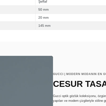
Şeffaf
50 mm
20 mm
145 mm
GUCCI | MODERN MODANIN EN G
CESUR TASA
Gucci optik gözlük koleksiyonu, özgün 
yapıları ve modern çizgileriyle stiline 