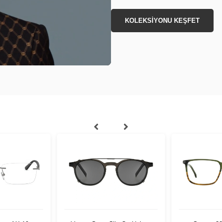
KOLEKSİYONU KEŞFET