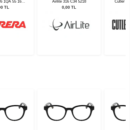
26 1QA 55 16
Airlite 316 C34 5218
Cutler a
0746
00 TL
0,00 TL