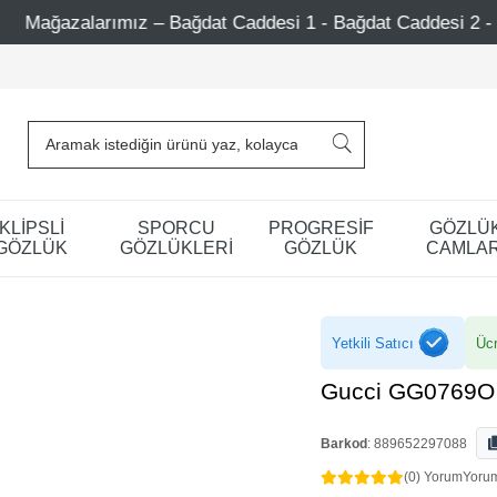
– Bağdat Caddesi 1 - Bağdat Caddesi 2 - Nişantaşı – Etiler 
KLİPSLİ
SPORCU
PROGRESİF
GÖZLÜ
GÖZLÜK
GÖZLÜKLERİ
GÖZLÜK
CAMLAR
Yetkili Satıcı
Ücr
Gucci GG0769O 
Barkod
:
889652297088
(0) Yorum
Yoru