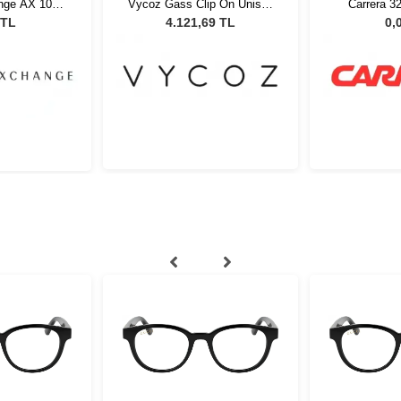
nge AX 1064
Vycoz Gass Clip On Unisex
Carrera 3
 56
Güneş Gözlüğü
8
 TL
4.121,69 TL
0,