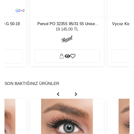
+
2
LU-G 50-19
Persol PO 3235S 95/31 55 Unisex
Vycoz Kids 
Güneş Gözlüğü
19.145,00 TL
SON BAKTIĞINIZ ÜRÜNLER