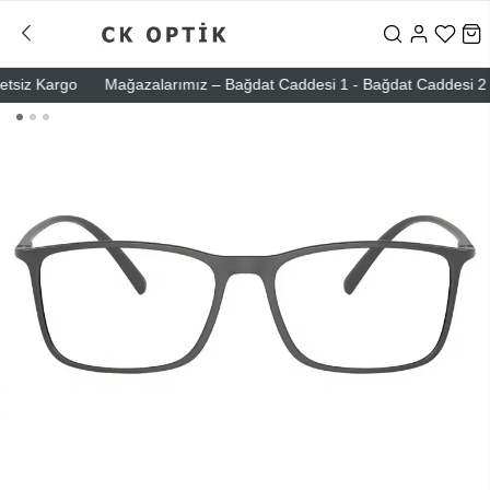
iz Kargo
Mağazalarımız – Bağdat Caddesi 1 - Bağdat Caddesi 2 - Nişa