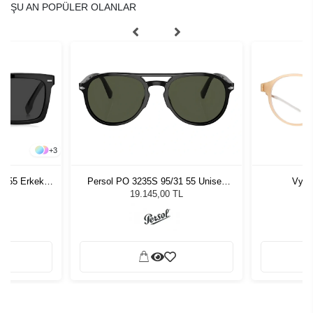
ŞU AN POPÜLER OLANLAR
+
3
- 55 Erkek
Persol PO 3235S 95/31 55 Unisex
Vyco
ğü
Güneş Gözlüğü
L
19.145,00 TL