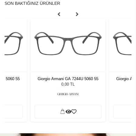
SON BAKTIĞINIZ ÜRÜNLER
44U 5060 55
Giorgio Armani GA 7244U 5060 55
Giorgio Ar
0,00 TL