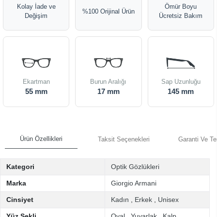
Kolay İade ve
Ömür Boyu
%100 Orijinal Ürün
Değişim
Ücretsiz Bakım
Ekartman
Burun Aralığı
Sap Uzunluğu
55 mm
17 mm
145 mm
Ürün Özellikleri
Taksit Seçenekleri
Garanti Ve Te
Kategori
Optik Gözlükleri
Marka
Giorgio Armani
Cinsiyet
Kadın
,
Erkek
,
Unisex
Yüz Şekli
Oval
,
Yuvarlak
,
Kalp