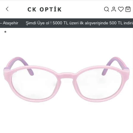
aşehir
Şimdi Üye ol ! 5000 TL üzeri ilk alışverişinde 500 TL indirim