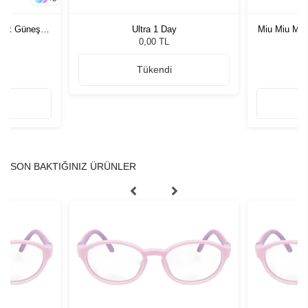
rkek Güneş
Ultra 1 Day
Miu Miu MU
G
0,00 TL
Tükendi
SON BAKTIĞINIZ ÜRÜNLER