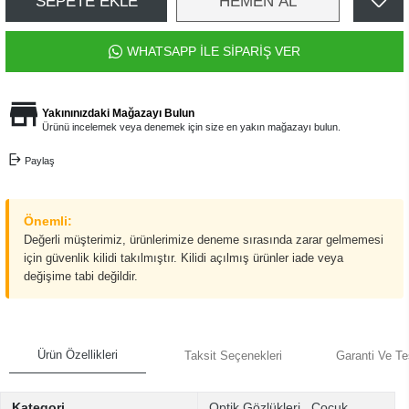
SEPETE EKLE
HEMEN AL
WHATSAPP İLE SİPARİŞ VER
Yakınınızdaki Mağazayı Bulun
Ürünü incelemek veya denemek için size en yakın mağazayı bulun.
Paylaş
Önemli:
Değerli müşterimiz, ürünlerimize deneme sırasında zarar gelmemesi
için güvenlik kilidi takılmıştır. Kilidi açılmış ürünler iade veya
değişime tabi değildir.
Ürün Özellikleri
Taksit Seçenekleri
Garanti Ve Te
Kategori
Optik Gözlükleri
,
Çocuk