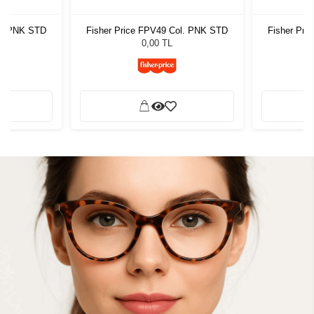
ol. PNK STD
Fisher Price FPV49 Col. PNK STD
Fisher Pri
0,00 TL