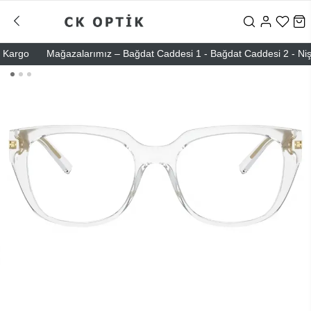
rgo
Mağazalarımız – Bağdat Caddesi 1 - Bağdat Caddesi 2 - Nişantaşı