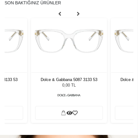
SON BAKTIĞINIZ ÜRÜNLER
7 3133 53
Dolce & Gabbana 5087 3133 53
Dolce & 
0,00 TL