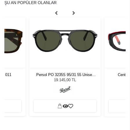
ŞU AN POPÜLER OLANLAR
558 011
Persol PO 3235S 95/31 55 Unisex
Centro
Güneş Gözlüğü
L
19.145,00 TL