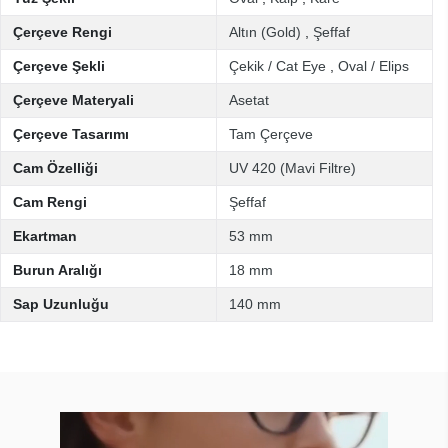
Çerçeve Rengi
Altın (Gold)
,
Şeffaf
Çerçeve Şekli
Çekik / Cat Eye
,
Oval / Elips
Çerçeve Materyali
Asetat
Çerçeve Tasarımı
Tam Çerçeve
Cam Özelliği
UV 420 (Mavi Filtre)
Cam Rengi
Şeffaf
Ekartman
53 mm
Burun Aralığı
18 mm
Sap Uzunluğu
140 mm