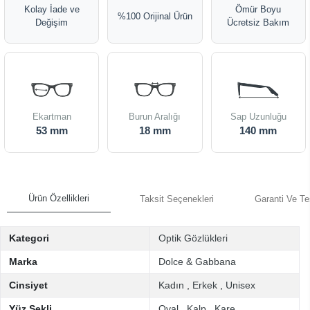
Kolay İade ve
Ömür Boyu
%100 Orijinal Ürün
Değişim
Ücretsiz Bakım
Ekartman
Burun Aralığı
Sap Uzunluğu
53 mm
18 mm
140 mm
Ürün Özellikleri
Taksit Seçenekleri
Garanti Ve Te
Kategori
Optik Gözlükleri
Marka
Dolce & Gabbana
Cinsiyet
Kadın
,
Erkek
,
Unisex
Yüz Şekli
Oval
,
Kalp
,
Kare