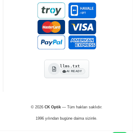
llms.txt
AI READY
© 2026
CK Optik
— Tüm hakları saklıdır.
1996 yılından bugüne daima sizinle.