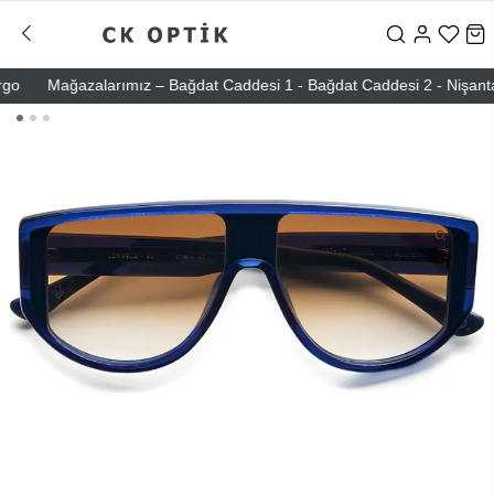
Mağazalarımız – Bağdat Caddesi 1 - Bağdat Caddesi 2 - Nişantaşı –