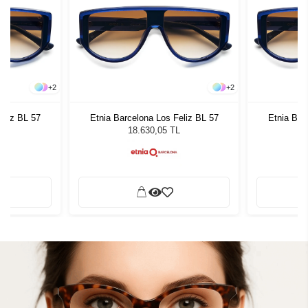
+
2
+
2
eliz BL 57
Etnia Barcelona Los Feliz BL 57
Etnia Bar
L
18.630,05 TL