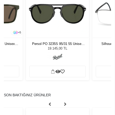
+
5
53 Unisex
Persol PO 3235S 95/31 55 Unisex
Silhouet
ğü
Güneş Gözlüğü
19.145,00 TL
SON BAKTIĞINIZ ÜRÜNLER