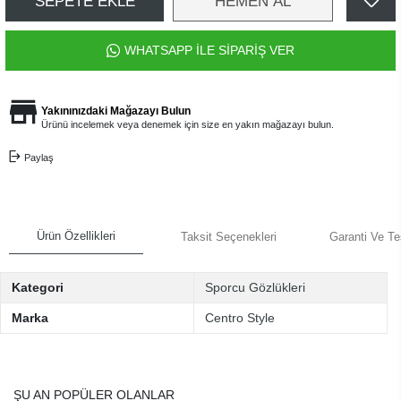
SEPETE EKLE
HEMEN AL
WHATSAPP İLE SİPARİŞ VER
Yakınınızdaki Mağazayı Bulun
Ürünü incelemek veya denemek için size en yakın mağazayı bulun.
Paylaş
Ürün Özellikleri
Taksit Seçenekleri
Garanti Ve Te
Kategori
Sporcu Gözlükleri
Marka
Centro Style
ŞU AN POPÜLER OLANLAR