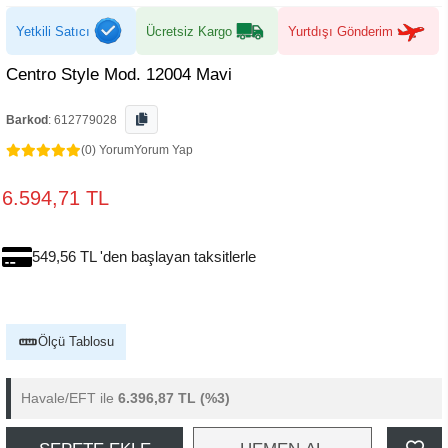
Yetkili Satıcı
Ücretsiz Kargo
Yurtdışı Gönderim
Centro Style Mod. 12004 Mavi
Barkod
:
612779028
(0) Yorum
Yorum Yap
6.594,71 TL
549,56 TL 'den başlayan taksitlerle
Ölçü Tablosu
Havale/EFT ile
6.396,87 TL
(%3)