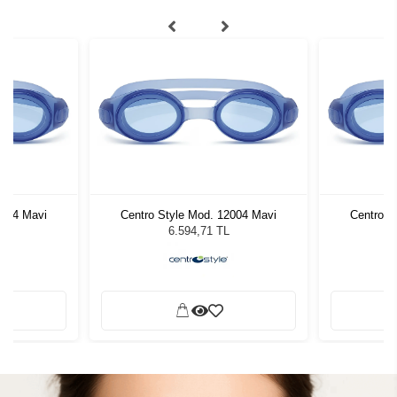
2004 Mavi
Centro Style Mod. 12004 Mavi
Centro S
6.594,71 TL