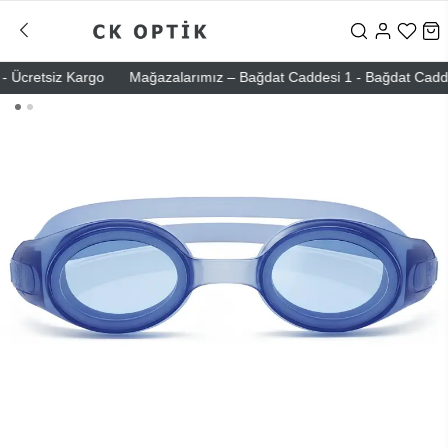
Ücretsiz Kargo
Mağazalarımız – Bağdat Caddesi 1 - Bağdat Caddesi 2 