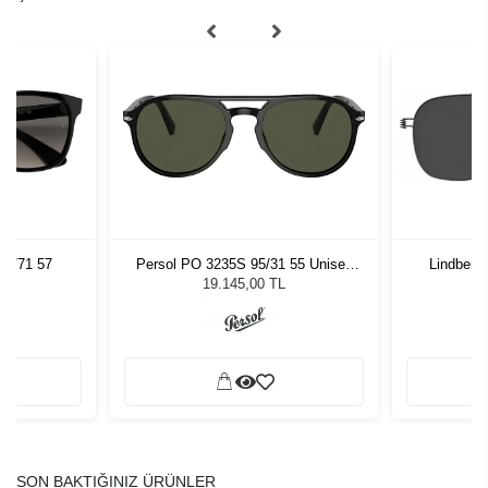
01/71 57
Persol PO 3235S 95/31 55 Unisex
Lindberg
Güneş Gözlüğü
L
19.145,00 TL
SON BAKTIĞINIZ ÜRÜNLER