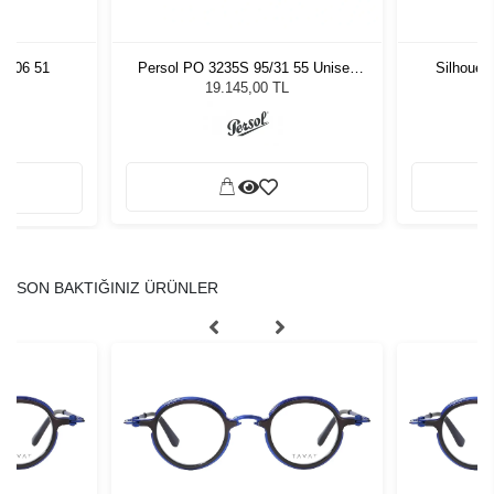
8106 51
Persol PO 3235S 95/31 55 Unisex
Silhouet
Güneş Gözlüğü
19.145,00 TL
SON BAKTIĞINIZ ÜRÜNLER