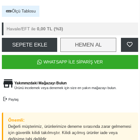
Ölçü Tablosu
Havale/EFT ile
0,00 TL
(%3)
SEPETE EKLE
HEMEN AL
WHATSAPP İLE SİPARİŞ VER
Yakınınızdaki Mağazayı Bulun
Ürünü incelemek veya denemek için size en yakın mağazayı bulun.
Paylaş
Önemli:
Değerli müşterimiz, ürünlerimize deneme sırasında zarar gelmemesi
için güvenlik kilidi takılmıştır. Kilidi açılmış ürünler iade veya
değişime tabi değildir.