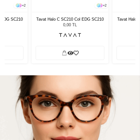
+
2
+
2
l EDG SC210
Tavat Halo C SC210 Col EDG SC210
Tavat Halo
0,00 TL