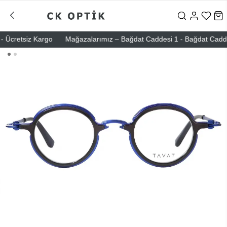
Ücretsiz Kargo
Mağazalarımız – Bağdat Caddesi 1 - Bağdat Caddesi 2 