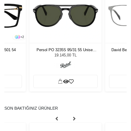
+
2
97 501 54
Persol PO 3235S 95/31 55 Unisex
David Bec
Güneş Gözlüğü
19.145,00 TL
SON BAKTIĞINIZ ÜRÜNLER