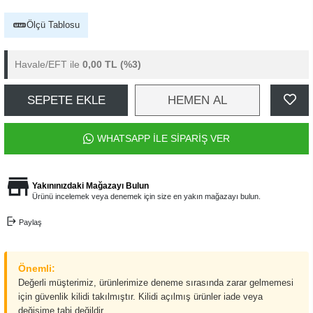
Ölçü Tablosu
Havale/EFT ile
0,00 TL
(%3)
SEPETE EKLE
HEMEN AL
WHATSAPP İLE SİPARİŞ VER
Yakınınızdaki Mağazayı Bulun
Ürünü incelemek veya denemek için size en yakın mağazayı bulun.
Paylaş
Önemli:
Değerli müşterimiz, ürünlerimize deneme sırasında zarar gelmemesi
için güvenlik kilidi takılmıştır. Kilidi açılmış ürünler iade veya
değişime tabi değildir.