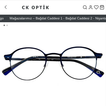
Mağazalarımız – Bağdat Caddesi 1 - Bağdat Caddesi 2 - Nişantaşı – 