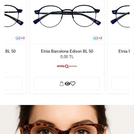
+
3
+
3
son BL 50
Etnia Barcelona Edison BL 50
Etnia Ba
0,00 TL