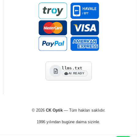
llms.txt
AI READY
© 2026
CK Optik
— Tüm hakları saklıdır.
1996 yılından bugüne daima sizinle.