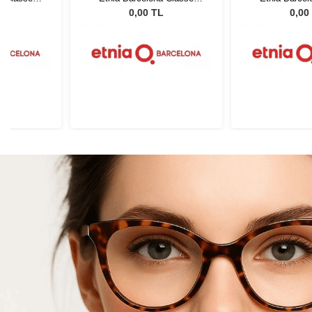
0
GRGY 50
GRGY
L
0,00 TL
0,00