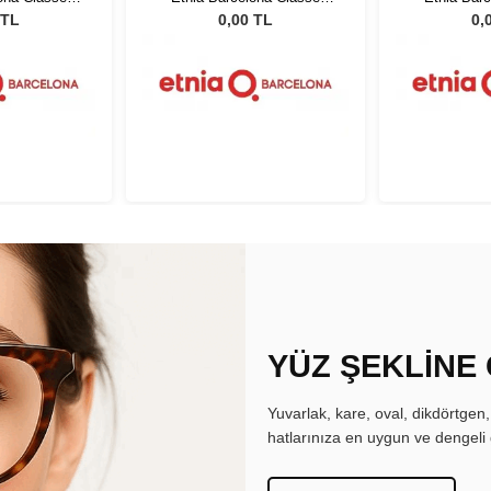
 50
GRGY 50
GR
 TL
0,00 TL
0,
YÜZ ŞEKLİNE
Yuvarlak, kare, oval, dikdörtgen
hatlarınıza en uygun ve dengeli 