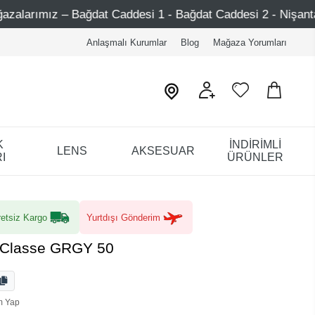
 Caddesi 1 - Bağdat Caddesi 2 - Nişantaşı – Etiler – Ataşeh
Anlaşmalı Kurumlar
Blog
Mağaza Yorumları
K
İNDİRİMLİ
LENS
AKSESUAR
I
ÜRÜNLER
etsiz Kargo
Yurtdışı Gönderim
a Classe GRGY 50
m Yap