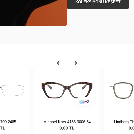
KOLEKSİYONU KEŞFET
+
2
t 700 2485 10
Michael Kors 4136 3006 54
Lindberg T
0
K263 
 TL
0,00 TL
0,