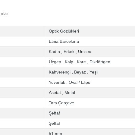
mlar
Optik Gözlükleri
Etnia Barcelona
Kadın
,
Erkek
,
Unisex
Üçgen
,
Kalp
,
Kare
,
Dikdörtgen
Kahverengi
,
Beyaz
,
Yeşil
Yuvarlak
,
Oval / Elips
Asetat
,
Metal
Tam Çerçeve
Şeffaf
Şeffaf
51 mm