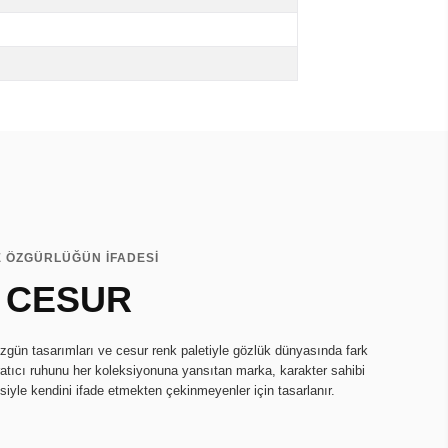
E ÖZGÜRLÜĞÜN İFADESİ
 CESUR
zgün tasarımları ve cesur renk paletiyle gözlük dünyasında fark
ratıcı ruhunu her koleksiyonuna yansıtan marka, karakter sahibi
isiyle kendini ifade etmekten çekinmeyenler için tasarlanır.