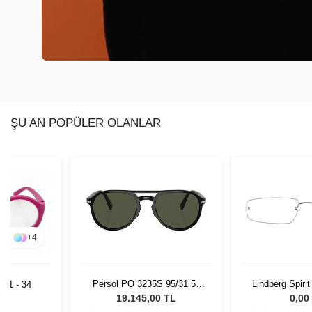
ŞU AN POPÜLER OLANLAR
+
4
Persol PO 3235S 95/31 55
Lindberg Spiri
 C1 - 34
Unisex Güneş Gözlüğü
14
19.145,00 TL
0,00
L