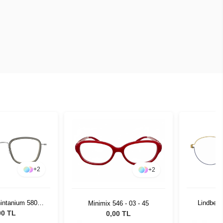
+
2
+
2
hintanium 5801
Lindberg
Minimix 546 - 03 - 45
GT 49 140
00 TL
0,00 TL