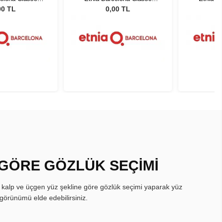
GY 50
GRGY 50
00 TL
0,00 TL
 GÖRE GÖZLÜK SEÇİMİ
, kalp ve üçgen yüz şekline göre gözlük seçimi yaparak yüz
görünümü elde edebilirsiniz.