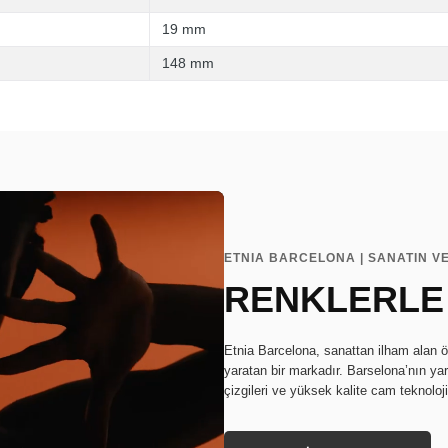
19 mm
148 mm
ETNIA BARCELONA | SANATIN V
RENKLERLE
Etnia Barcelona, sanattan ilham alan ö
yaratan bir markadır. Barselona’nın ya
çizgileri ve yüksek kalite cam teknoloj