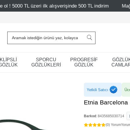
ilk alışverişinde 500 TL indirim
Mağazalarımız – Bağdat
KLİPSLİ
SPORCU
PROGRESİF
GÖZLÜ
GÖZLÜK
GÖZLÜKLERİ
GÖZLÜK
CAMLAR
Yetkili Satıcı
Ücr
Etnia Barcelon
Barkod
:
8435685030714
(0) Yorum
Yoru