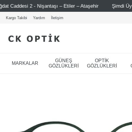
ntaşı – Etiler – Ataşehir
Şimdi Üye ol ! 5000 TL üzeri 
Kargo Takibi
Yardım
İletişim
GÜNEŞ
OPTİK
MARKALAR
GÖZLÜKLERİ
GÖZLÜKLERİ