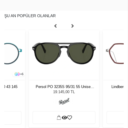
ŞU AN POPÜLER OLANLAR
+
6
980 43 145
Persol PO 3235S 95/31 55 Unisex
Lindberg 
Güneş Gözlüğü
19.145,00 TL