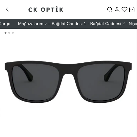
go
Mağazalarımız – Bağdat Caddesi 1 - Bağdat Caddesi 2 - Nişantaşı 