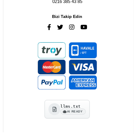
0216 385 43 85
Bizi Takip Edin
llms.txt
AI READY