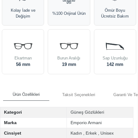
Kolay İade ve
Ömür Boyu
%100 Orijinal Ürün
Değişim
Ücretsiz Bakım
Ekartman
Burun Aralığı
Sap Uzunluğu
56 mm
19 mm
142 mm
Ürün Özellikleri
Taksit Seçenekleri
Garanti Ve Te
Kategori
Güneş Gözlükleri
Marka
Emporio Armani
Cinsiyet
Kadın
,
Erkek
,
Unisex