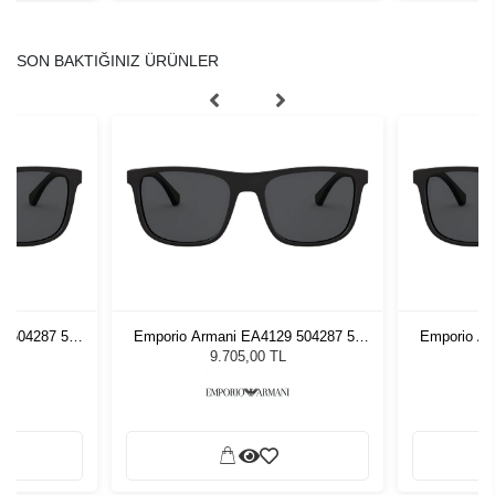
SON BAKTIĞINIZ ÜRÜNLER
9 504287 56
Emporio Armani EA4129 504287 56
Emporio Ar
zlüğü
Erkek Güneş Gözlüğü
Erke
9.705,00 TL