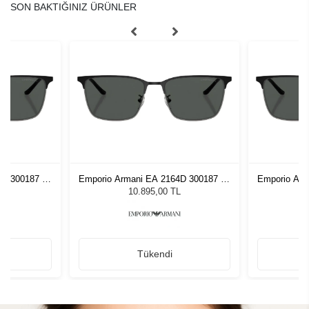
SON BAKTIĞINIZ ÜRÜNLER
4D 300187 57
Emporio Armani EA 2164D 300187 57
Emporio Arm
zlüğü
Erkek Güneş Gözlüğü
Erke
L
10.895,00 TL
Tükendi