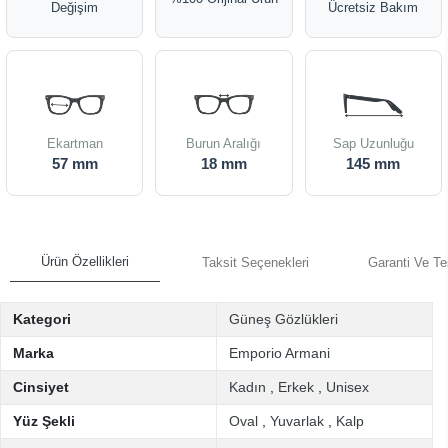
Değişim
Ücretsiz Bakım
Ekartman
Burun Aralığı
Sap Uzunluğu
57 mm
18 mm
145 mm
Ürün Özellikleri
Taksit Seçenekleri
Garanti Ve Te
Kategori
Güneş Gözlükleri
Marka
Emporio Armani
Cinsiyet
Kadın
,
Erkek
,
Unisex
Yüz Şekli
Oval
,
Yuvarlak
,
Kalp