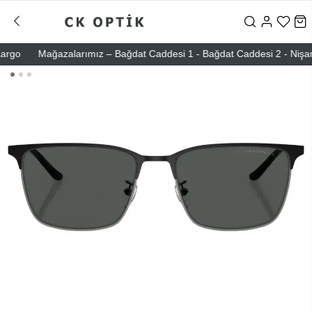
go
Mağazalarımız – Bağdat Caddesi 1 - Bağdat Caddesi 2 - Nişantaşı 