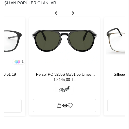
ŞU AN POPÜLER OLANLAR
+
3
070 51 19
Persol PO 3235S 95/31 55 Unisex
Silhouet
Güneş Gözlüğü
19.145,00 TL