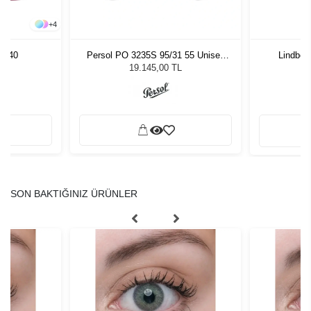
+
4
 - 40
Persol PO 3235S 95/31 55 Unisex
Lindberg
Güneş Gözlüğü
19.145,00 TL
SON BAKTIĞINIZ ÜRÜNLER