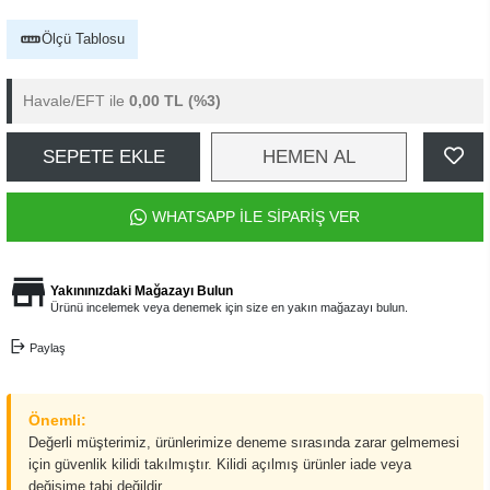
Ölçü Tablosu
Havale/EFT ile
0,00 TL
(%3)
SEPETE EKLE
HEMEN AL
WHATSAPP İLE SİPARİŞ VER
Yakınınızdaki Mağazayı Bulun
Ürünü incelemek veya denemek için size en yakın mağazayı bulun.
Paylaş
Önemli:
Değerli müşterimiz, ürünlerimize deneme sırasında zarar gelmemesi
için güvenlik kilidi takılmıştır. Kilidi açılmış ürünler iade veya
değişime tabi değildir.