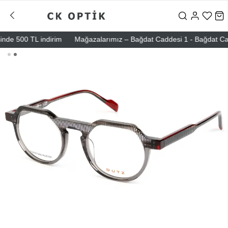
de 500 TL indirim
Mağazalarımız – Bağdat Caddesi 1 - Bağdat Caddesi 