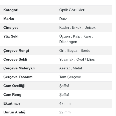
Kategori
Optik Gözlükleri
Marka
Dutz
Cinsiyet
Kadın
,
Erkek
,
Unisex
Yüz Şekli
Üçgen
,
Kalp
,
Kare
,
Dikdörtgen
Çerçeve Rengi
Gri
,
Beyaz
,
Bordo
Çerçeve Şekli
Yuvarlak
,
Oval / Elips
Çerçeve Materyali
Asetat
,
Metal
Çerçeve Tasarımı
Tam Çerçeve
Cam Özelliği
Şeffaf
Cam Rengi
Şeffaf
Ekartman
47 mm
Burun Aralığı
22 mm