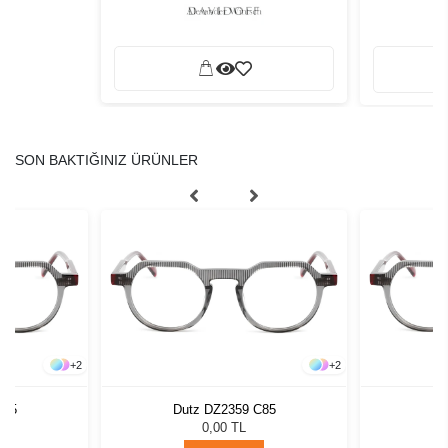
SON BAKTIĞINIZ ÜRÜNLER
+
2
+
2
C85
Dutz DZ2359 C85
Du
0,00 TL