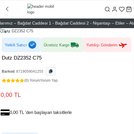
ımız – Bağdat Caddesi 1 - Bağdat Caddesi 2 - Nişantaşı – Etiler – Ataş
Yetkili Satıcı
Ücretsiz Kargo
Yurtdışı Gönderim
Dutz DZ2352 C75
Barkod
:
8719059041255
(0) Yorum
Yorum Yap
0,00 TL
0,00 TL 'den başlayan taksitlerle