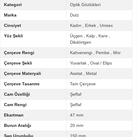
Kategori
Optik Gözlükleri
Marka
Dutz
Cinsiyet
Kadın
,
Erkek
,
Unisex
Yüz Şekli
Üçgen
,
Kalp
,
Kare
,
Dikdörtgen
Çerçeve Rengi
Kahverengi
,
Pembe
,
Mor
Çerçeve Şekli
Yuvarlak
,
Oval / Elips
Çerçeve Materyali
Asetat
,
Metal
Çerçeve Tasarımı
Tam Çerçeve
Cam Özelliği
Şeffaf
Cam Rengi
Şeffaf
Ekartman
47 mm
Burun Aralığı
20 mm
Sap Uzunluğu
150 mm