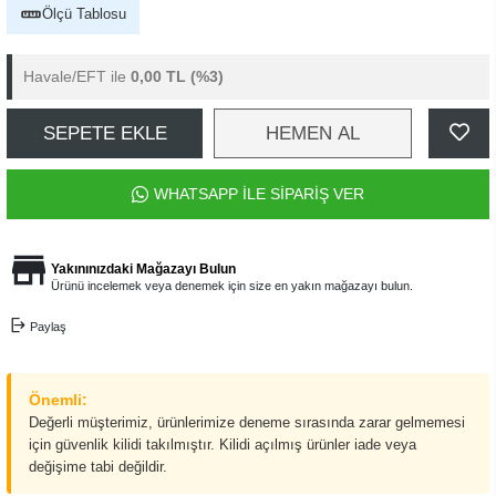
Ölçü Tablosu
Havale/EFT ile
0,00 TL
(%3)
SEPETE EKLE
HEMEN AL
WHATSAPP İLE SİPARİŞ VER
Yakınınızdaki Mağazayı Bulun
Ürünü incelemek veya denemek için size en yakın mağazayı bulun.
Paylaş
Önemli:
Değerli müşterimiz, ürünlerimize deneme sırasında zarar gelmemesi
için güvenlik kilidi takılmıştır. Kilidi açılmış ürünler iade veya
değişime tabi değildir.