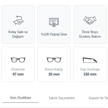
Kolay İade ve
Ömür Boyu
%100 Orijinal Ürün
Değişim
Ücretsiz Bakım
Ekartman
Burun Aralığı
Sap Uzunluğu
47 mm
20 mm
150 mm
Ürün Özellikleri
Taksit Seçenekleri
Garanti Ve Te