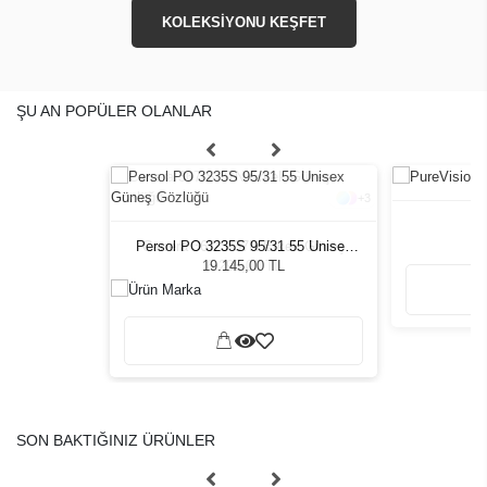
KOLEKSİYONU KEŞFET
ŞU AN POPÜLER OLANLAR
+
3
Pu
Persol PO 3235S 95/31 55 Unisex
Carrera 367/S 37N Erkek Güneş
Güneş Gözlüğü
Gözlüğü
19.145,00 TL
6.295,00 TL
SON BAKTIĞINIZ ÜRÜNLER