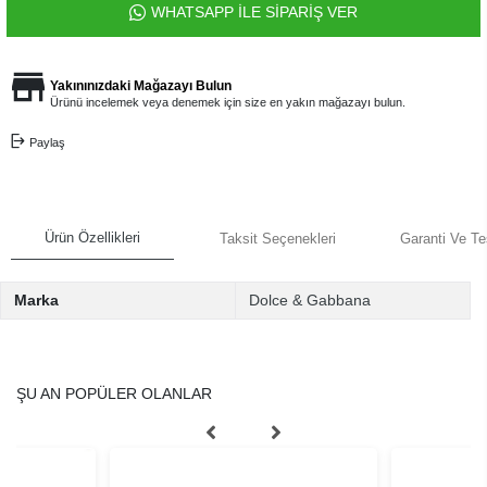
WHATSAPP İLE SİPARİŞ VER
Yakınınızdaki Mağazayı Bulun
Ürünü incelemek veya denemek için size en yakın mağazayı bulun.
Paylaş
Ürün Özellikleri
Taksit Seçenekleri
Garanti Ve Te
Marka
Dolce & Gabbana
ŞU AN POPÜLER OLANLAR