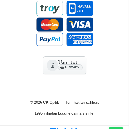
llms.txt
AI READY
© 2026
CK Optik
— Tüm hakları saklıdır.
1996 yılından bugüne daima sizinle.