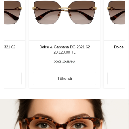
 2321 62
Dolce & Gabbana DG 2321 62
Dolce &
L
20.120,00 TL
Tükendi