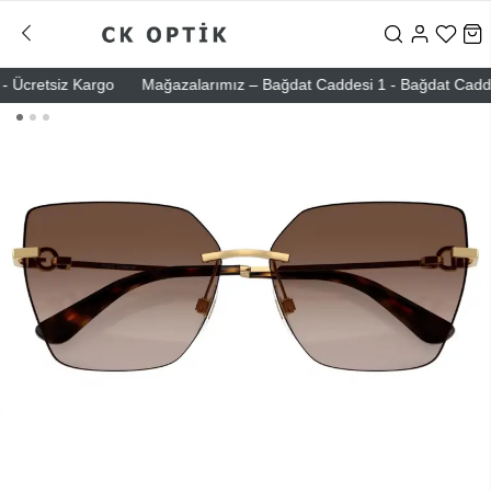
Ücretsiz Kargo
Mağazalarımız – Bağdat Caddesi 1 - Bağdat Caddesi 2 