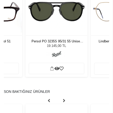
Persol PO 3235S 95/31 55 Unisex
Lindberg 
 Col 51
Güneş Gözlüğü
19.145,00 TL
SON BAKTIĞINIZ ÜRÜNLER