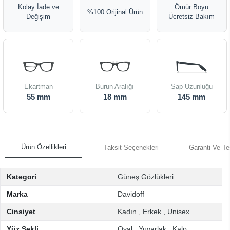
Kolay İade ve
Ömür Boyu
%100 Orijinal Ürün
Değişim
Ücretsiz Bakım
Ekartman
Burun Aralığı
Sap Uzunluğu
55 mm
18 mm
145 mm
Ürün Özellikleri
Taksit Seçenekleri
Garanti Ve Te
Kategori
Güneş Gözlükleri
Marka
Davidoff
Cinsiyet
Kadın
,
Erkek
,
Unisex
Yüz Şekli
Oval
,
Yuvarlak
,
Kalp