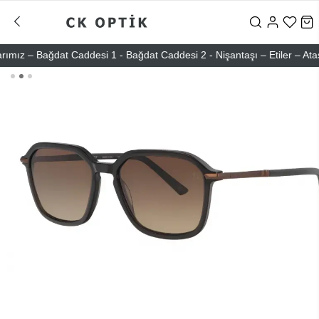
 – Bağdat Caddesi 1 - Bağdat Caddesi 2 - Nişantaşı – Etiler – Ataşehi