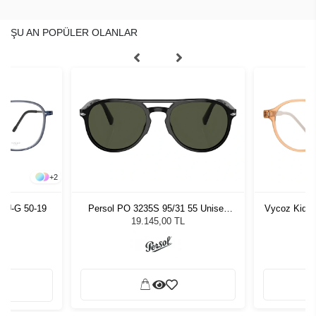
ŞU AN POPÜLER OLANLAR
+
4
Vycoz Kids Gentle Bloom BRN 46-19
Persol PO 3235S 95/31 55 Unisex
Morel JN90
Güneş Gözlüğü
135
G
19.145,00 TL
0,00 TL