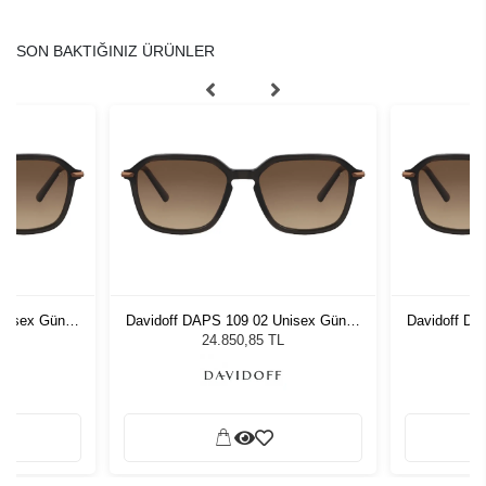
SON BAKTIĞINIZ ÜRÜNLER
Unisex Güneş
Davidoff DAPS 109 02 Unisex Güneş
Davidoff DA
Gözlüğü
L
24.850,85 TL