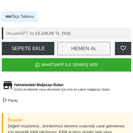
Ölçü Tablosu
Havale/EFT ile
13.158,05 TL
(%3)
SEPETE EKLE
HEMEN AL
WHATSAPP İLE SİPARİŞ VER
Yakınınızdaki Mağazayı Bulun
Ürünü incelemek veya denemek için size en yakın mağazayı bulun.
Paylaş
Önemli:
Değerli müşterimiz, ürünlerimize deneme sırasında zarar gelmemesi
için güvenlik kilidi takılmıştır. Kilidi açılmış ürünler iade veya