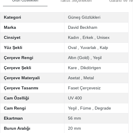
Ürün Özellikleri
Taksit Seçenekleri
Garanti Ve Te
Kategori
Güneş Gözlükleri
Marka
David Beckham
Cinsiyet
Kadın
,
Erkek
,
Unisex
Yüz Şekli
Oval
,
Yuvarlak
,
Kalp
Çerçeve Rengi
Altın (Gold)
,
Yeşil
Çerçeve Şekli
Kare
,
Dikdörtgen
Çerçeve Materyali
Asetat
,
Metal
Çerçeve Tasarımı
Faset Çerçevesiz
Cam Özelliği
UV 400
Cam Rengi
Yeşil
,
Füme
,
Degrade
Ekartman
56 mm
Burun Aralığı
20 mm