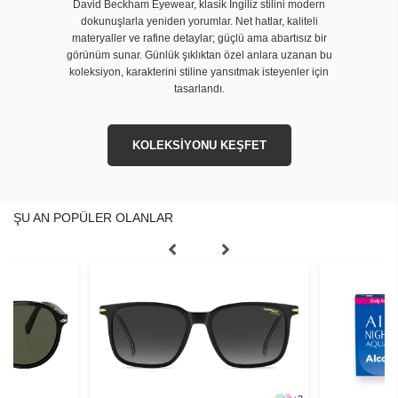
David Beckham Eyewear, klasik İngiliz stilini modern
dokunuşlarla yeniden yorumlar. Net hatlar, kaliteli
materyaller ve rafine detaylar; güçlü ama abartısız bir
görünüm sunar. Günlük şıklıktan özel anlara uzanan bu
koleksiyon, karakterini stiline yansıtmak isteyenler için
tasarlandı.
KOLEKSİYONU KEŞFET
ŞU AN POPÜLER OLANLAR