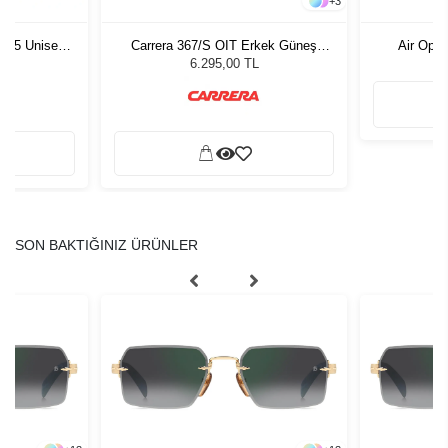
+
3
1 55 Unisex
Carrera 367/S OIT Erkek Güneş
Air Opti
ğü
Gözlüğü
L
6.295,00 TL
SON BAKTIĞINIZ ÜRÜNLER