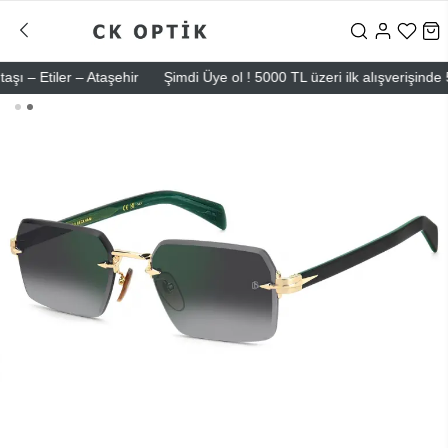
Etiler – Ataşehir
Şimdi Üye ol ! 5000 TL üzeri ilk alışverişinde 500 