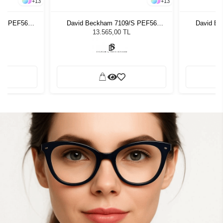
+
13
+
13
/S PEF56
David Beckham 7109/S PEF56
David B
zlüğü
Unisex Güneş Gözlüğü
Unis
L
13.565,00 TL