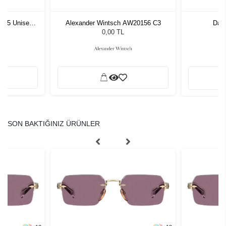
Alexander Wintsch AW20156 C3
Davidoff DAP 106 03
Armani Exc
0,00 TL
0,00 TL
Tükendi
SON BAKTIĞINIZ ÜRÜNLER