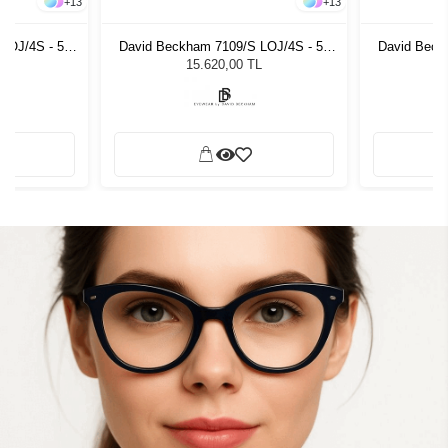
+
13
+
13
LOJ/4S - 55
David Beckham 7109/S LOJ/4S - 55
David Beck
zlüğü
Unisex Güneş Gözlüğü
Unis
L
15.620,00 TL