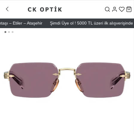
Etiler – Ataşehir
Şimdi Üye ol ! 5000 TL üzeri ilk alışverişinde 500 T