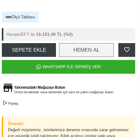
Ölçü Tablosu
Havale/EFT ile
15.151,40 TL
(%3)
SEPETE EKLE
HEMEN AL
WHATSAPP İLE SİPARİŞ VER
Yakınınızdaki Mağazayı Bulun
Ürünü incelemek veya denemek için size en yakın mağazayı bulun.
Paylaş
Önemli:
Değerli müşterimiz, ürünlerimize deneme sırasında zarar gelmemesi
için güvenlik kilidi takılmıştır. Kilidi açılmış ürünler iade veya